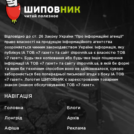
Відповідно до ст. 26 Закону України "Про інформаційні агенції"
право власності на продукцію інформаційного агентства
охороняється чинним законодавством України. Інформація, яку
публікує ІА ТОВ «7 газет» та сайт shipovnik.ua є власністю ТОВ
«7 газет». Будь-яке копіювання або будь-яке інше поширення
інформації ІА ТОВ «7 газет» та сайту shipovnik.ua, в якій би формі
та яким би технічним способом воно не здійснювалося, суворо
забороняється без попередньої письмової згоди з боку ІА ТОВ
«7 газет». Логотип ШИПОВНИК є зареєстрованим товарним
знаком (знаком обслуговування) ТОВ «7 газет».
НАВІГАЦІЯ
Головна
Блоги
Лонгрід
Архів
Афіша
Реклама