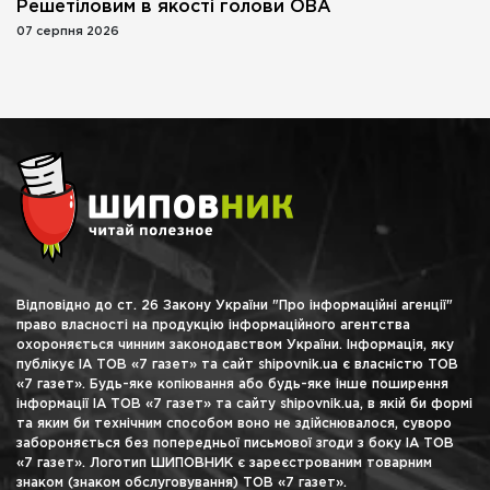
Решетіловим в якості голови ОВА
07 серпня 2026
Відповідно до ст. 26 Закону України "Про інформаційні агенції"
право власності на продукцію інформаційного агентства
охороняється чинним законодавством України. Інформація, яку
публікує ІА ТОВ «7 газет» та сайт shipovnik.ua є власністю ТОВ
«7 газет». Будь-яке копіювання або будь-яке інше поширення
інформації ІА ТОВ «7 газет» та сайту shipovnik.ua, в якій би формі
та яким би технічним способом воно не здійснювалося, суворо
забороняється без попередньої письмової згоди з боку ІА ТОВ
«7 газет». Логотип ШИПОВНИК є зареєстрованим товарним
знаком (знаком обслуговування) ТОВ «7 газет».