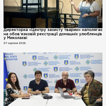
Директорка «Центру захисту тварин» наполягає
на обовʼязковій реєстрації домашніх улюбленців
у Миколаєві
07 серпня 2026