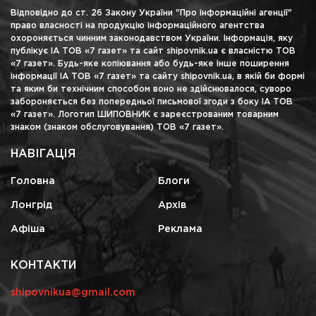
Відповідно до ст. 26 Закону України "Про інформаційні агенції"
право власності на продукцію інформаційного агентства
охороняється чинним законодавством України. Інформація, яку
публікує ІА ТОВ «7 газет» та сайт shipovnik.ua є власністю ТОВ
«7 газет». Будь-яке копіювання або будь-яке інше поширення
інформації ІА ТОВ «7 газет» та сайту shipovnik.ua, в якій би формі
та яким би технічним способом воно не здійснювалося, суворо
забороняється без попередньої письмової згоди з боку ІА ТОВ
«7 газет». Логотип ШИПОВНИК є зареєстрованим товарним
знаком (знаком обслуговування) ТОВ «7 газет».
НАВІГАЦІЯ
Головна
Блоги
Лонгрід
Архів
Афіша
Реклама
КОНТАКТИ
shipovnikua@gmail.com