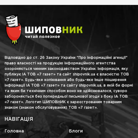
Відповідно до ст. 26 Закону України "Про інформаційні агенції"
право власності на продукцію інформаційного агентства
охороняється чинним законодавством України. Інформація, яку
публікує ІА ТОВ «7 газет» та сайт shipovnik.ua є власністю ТОВ
«7 газет». Будь-яке копіювання або будь-яке інше поширення
інформації ІА ТОВ «7 газет» та сайту shipovnik.ua, в якій би формі
та яким би технічним способом воно не здійснювалося, суворо
забороняється без попередньої письмової згоди з боку ІА ТОВ
«7 газет». Логотип ШИПОВНИК є зареєстрованим товарним
знаком (знаком обслуговування) ТОВ «7 газет».
НАВІГАЦІЯ
Головна
Блоги