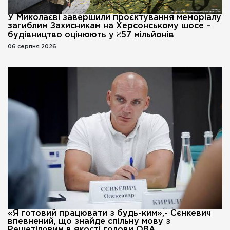
У Миколаєві завершили проєктування меморіалу
загиблим Захисникам на Херсонському шосе –
будівництво оцінюють у ₴57 мільйонів
06 серпня 2026
«Я готовий працювати з будь-ким»,- Сєнкевич
впевнений, що знайде спільну мову з
Решетіловим в якості голови ОВА