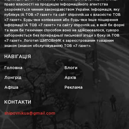
право власності на продукцію інформаційного агентства
охороняється чинним законодавством України. Інформація, яку
публікує ІА ТОВ «7 газет» та сайт shipovnik.ua є власністю ТОВ
«7 газет». Будь-яке копіювання або будь-яке інше поширення
інформації ІА ТОВ «7 газет» та сайту shipovnik.ua, в якій би формі
та яким би технічним способом воно не здійснювалося, суворо
забороняється без попередньої письмової згоди з боку ІА ТОВ
«7 газет». Логотип ШИПОВНИК є зареєстрованим товарним
знаком (знаком обслуговування) ТОВ «7 газет».
НАВІГАЦІЯ
Головна
Блоги
Лонгрід
Архів
Афіша
Реклама
КОНТАКТИ
shipovnikua@gmail.com