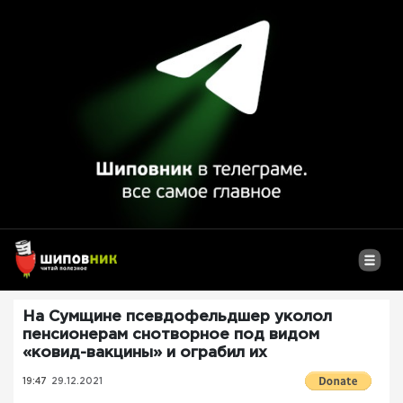
На Сумщине псевдофельдшер уколол
пенсионерам снотворное под видом
«ковид-вакцины» и ограбил их
19:47
29.12.2021