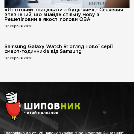
«Я готовий працювати з будь-ким»,- Сєнкевич
впевнений, що знайде спільну мову з
Решетіловим в якості голови ОВА
07 серпня 2026
Samsung Galaxy Watch 9: огляд нової серії
смарт-годинників від Samsung
07 серпня 2026
Відповідно до ст. 26 Закону України "Про інформаційні агенції"