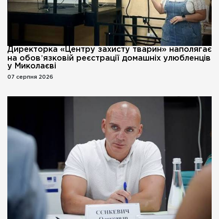
Директорка «Центру захисту тварин» наполягає
на обовʼязковій реєстрації домашніх улюбленців
у Миколаєві
07 серпня 2026