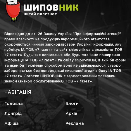
Відповідно до ст. 26 Закону України "Про інформаційні агенції"
право власності на продукцію інформаційного агентства
охороняється чинним законодавством України. Інформація, яку
публікує ІА ТОВ «7 газет» та сайт shipovnik.ua є власністю ТОВ
«7 газет». Будь-яке копіювання або будь-яке інше поширення
інформації ІА ТОВ «7 газет» та сайту shipovnik.ua, в якій би формі
та яким би технічним способом воно не здійснювалося, суворо
забороняється без попередньої письмової згоди з боку ІА ТОВ
«7 газет». Логотип ШИПОВНИК є зареєстрованим товарним
знаком (знаком обслуговування) ТОВ «7 газет».
НАВІГАЦІЯ
Головна
Блоги
Лонгрід
Архів
Афіша
Реклама