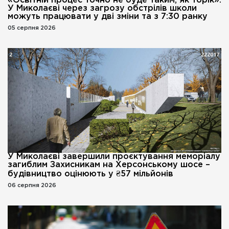
«Освітній процес точно не буде таким, як торік»:
У Миколаєві через загрозу обстрілів школи
можуть працювати у дві зміни та з 7:30 ранку
05 серпня 2026
У Миколаєві завершили проєктування меморіалу
загиблим Захисникам на Херсонському шосе –
будівництво оцінюють у ₴57 мільйонів
06 серпня 2026