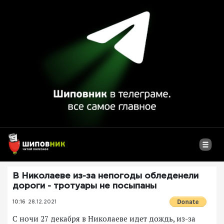
В Николаеве из-за непогоды обледенели
дороги - тротуары не посыпаны
10:16
28.12.2021
С ночи 27 декабря в Николаеве идет дождь, из-за