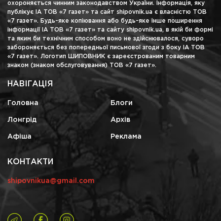
охороняється чинним законодавством України. Інформація, яку
публікує ІА ТОВ «7 газет» та сайт shipovnik.ua є власністю ТОВ
«7 газет». Будь-яке копіювання або будь-яке інше поширення
інформації ІА ТОВ «7 газет» та сайту shipovnik.ua, в якій би формі
та яким би технічним способом воно не здійснювалося, суворо
забороняється без попередньої письмової згоди з боку ІА ТОВ
«7 газет». Логотип ШИПОВНИК є зареєстрованим товарним
знаком (знаком обслуговування) ТОВ «7 газет».
НАВІГАЦІЯ
Головна
Блоги
Лонгрід
Архів
Афіша
Реклама
КОНТАКТИ
shipovnikua@gmail.com