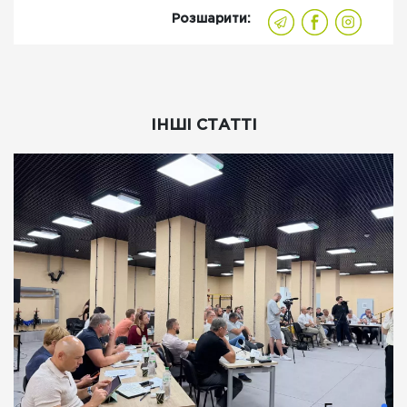
Розшарити:
ІНШІ СТАТТІ