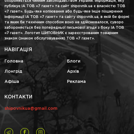
охороняється чинним законодавством України. Інформація, яку
публікує ІА ТОВ «7 газет» та сайт shipovnik.ua є власністю ТОВ
«7 газет». Будь-яке копіювання або будь-яке інше поширення
інформації ІА ТОВ «7 газет» та сайту shipovnik.ua, в якій би формі
та яким би технічним способом воно не здійснювалося, суворо
забороняється без попередньої письмової згоди з боку ІА ТОВ
«7 газет». Логотип ШИПОВНИК є зареєстрованим товарним
знаком (знаком обслуговування) ТОВ «7 газет».
НАВІГАЦІЯ
Головна
Блоги
Лонгрід
Архів
Афіша
Реклама
КОНТАКТИ
shipovnikua@gmail.com