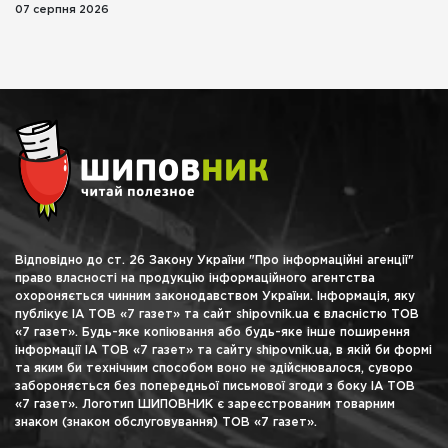
07 серпня 2026
Відповідно до ст. 26 Закону України "Про інформаційні агенції"
право власності на продукцію інформаційного агентства
охороняється чинним законодавством України. Інформація, яку
публікує ІА ТОВ «7 газет» та сайт shipovnik.ua є власністю ТОВ
«7 газет». Будь-яке копіювання або будь-яке інше поширення
інформації ІА ТОВ «7 газет» та сайту shipovnik.ua, в якій би формі
та яким би технічним способом воно не здійснювалося, суворо
забороняється без попередньої письмової згоди з боку ІА ТОВ
«7 газет». Логотип ШИПОВНИК є зареєстрованим товарним
знаком (знаком обслуговування) ТОВ «7 газет».