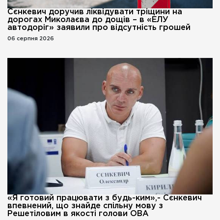
Сєнкевич доручив ліквідувати тріщини на
дорогах Миколаєва до дощів – в «ЕЛУ
автодоріг» заявили про відсутність грошей
06 серпня 2026
«Я готовий працювати з будь-ким»,- Сєнкевич
впевнений, що знайде спільну мову з
Решетіловим в якості голови ОВА