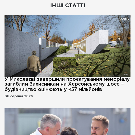
ІНШІ СТАТТІ
У Миколаєві завершили проєктування меморіалу
загиблим Захисникам на Херсонському шосе –
будівництво оцінюють у ₴57 мільйонів
06 серпня 2026