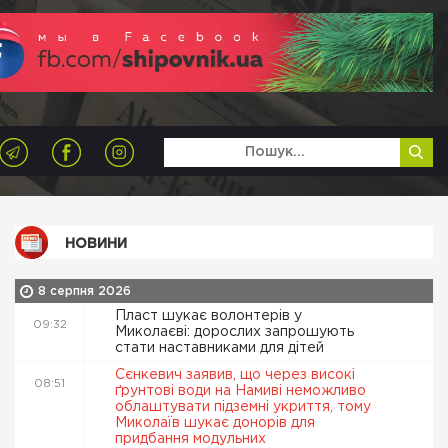
НОВИНИ
8 серпня 2026
Пласт шукає волонтерів у
09:32
Миколаєві: дорослих запрошують
стати наставниками для дітей
Сєнкевич заявив, що через високі
08:51
ґрунтові води на Намиві неможливо
облаштувати підземні укриття, тому
Миколаїв шукає донорів для
придбання модульних