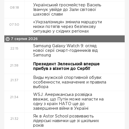
Український гросмейстер Василь
08:18
Іванчук увійде до Зали світової
шахової слави
«Укрзалізниця» змінила маршрути
07:50
низки потягів через безпекову
ситуацію у східних регіонах
7 серпня 2026
Samsung Galaxy Watch 9: огляд
22:15
нової серії смарт-годинників від
Samsung
Президент Зеленський вперше
21:38
прибув з візитом до Сербії
Виды мужской спортивной обуви:
21:37
особенности, назначение и правила
выбора
WSJ: Американська розвідка
21:34
вважає, що Путін може напасти на
одну з країн НАТО ще до
завершення війни в Україні
Як в Astor School розвивають
21:32
лідерські навички ще зі шкільних
років