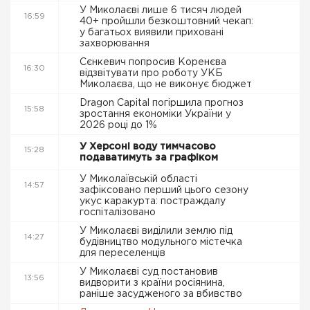
У Миколаєві лише 6 тисяч людей
16:59
40+ пройшли безкоштовний чекап:
у багатьох виявили приховані
захворювання
Сєнкевич попросив Коренєва
16:30
відзвітувати про роботу УКБ
Миколаєва, що не виконує бюджет
Dragon Capital погіршила прогноз
15:58
зростання економіки України у
2026 році до 1%
У Херсоні воду тимчасово
15:28
подаватимуть за графіком
У Миколаївській області
14:57
зафіксовано перший цього сезону
укус каракурта: постраждалу
госпіталізовано
У Миколаєві виділили землю під
14:27
будівництво модульного містечка
для переселенців
У Миколаєві суд постановив
13:56
видворити з країни росіянина,
раніше засудженого за вбивство