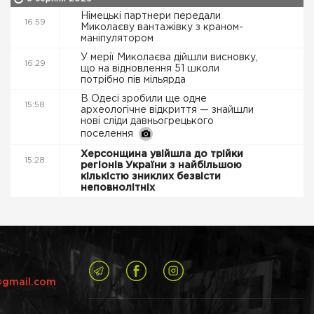
Німецькі партнери передали
16:59
Миколаєву вантажівку з краном-
маніпулятором
У мерії Миколаєва дійшли висновку,
16:29
що на відновлення 51 школи
потрібно пів мільярда
В Одесі зробили ще одне
15:58
археологічне відкриття — знайшли
нові сліди давньогрецького
поселення
Херсонщина увійшла до трійки
15:28
регіонів України з найбільшою
кількістю зниклих безвісти
неповнолітніх
@gmail.com