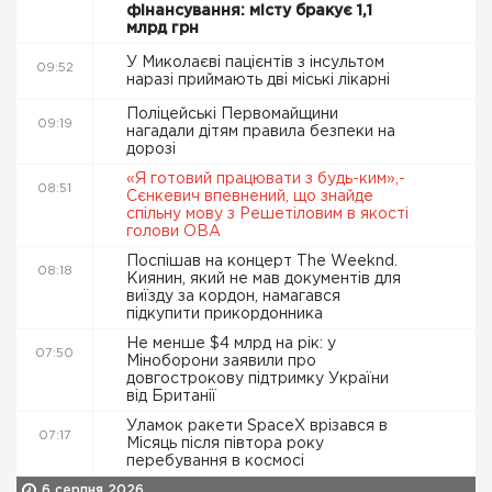
фінансування: місту бракує 1,1
млрд грн
У Миколаєві пацієнтів з інсультом
09:52
наразі приймають дві міські лікарні
Поліцейські Первомайщини
09:19
нагадали дітям правила безпеки на
дорозі
«Я готовий працювати з будь-ким»,-
08:51
Сєнкевич впевнений, що знайде
спільну мову з Решетіловим в якості
голови ОВА
Поспішав на концерт The Weeknd.
08:18
Киянин, який не мав документів для
виїзду за кордон, намагався
підкупити прикордонника
Не менше $4 млрд на рік: у
07:50
Міноборони заявили про
довгострокову підтримку України
від Британії
Уламок ракети SpaceX врізався в
07:17
Місяць після півтора року
перебування в космосі
6 серпня 2026