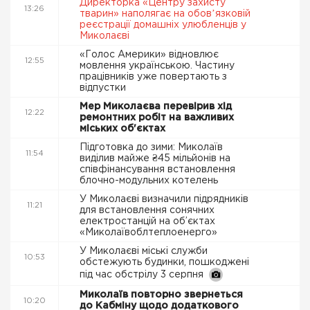
Директорка «Центру захисту
13:26
тварин» наполягає на обовʼязковій
реєстрації домашніх улюбленців у
Миколаєві
«Голос Америки» відновлює
12:55
мовлення українською. Частину
працівників уже повертають з
відпустки
Мер Миколаєва перевірив хід
12:22
ремонтних робіт на важливих
міських об'єктах
Підготовка до зими: Миколаїв
11:54
виділив майже ₴45 мільйонів на
співфінансування встановлення
блочно-модульних котелень
У Миколаєві визначили підрядників
11:21
для встановлення сонячних
електростанцій на об’єктах
«Миколаївоблтеплоенерго»
У Миколаєві міські служби
10:53
обстежують будинки, пошкоджені
під час обстрілу 3 серпня
Миколаїв повторно звернеться
10:20
до Кабміну щодо додаткового