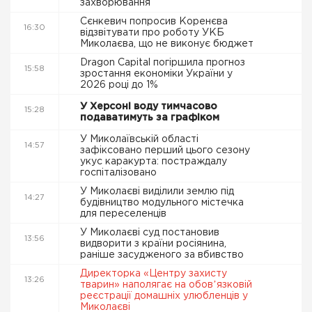
захворювання
Сєнкевич попросив Коренєва
16:30
відзвітувати про роботу УКБ
Миколаєва, що не виконує бюджет
Dragon Capital погіршила прогноз
15:58
зростання економіки України у
2026 році до 1%
У Херсоні воду тимчасово
15:28
подаватимуть за графіком
У Миколаївській області
14:57
зафіксовано перший цього сезону
укус каракурта: постраждалу
госпіталізовано
У Миколаєві виділили землю під
14:27
будівництво модульного містечка
для переселенців
У Миколаєві суд постановив
13:56
видворити з країни росіянина,
раніше засудженого за вбивство
Директорка «Центру захисту
13:26
тварин» наполягає на обовʼязковій
реєстрації домашніх улюбленців у
Миколаєві