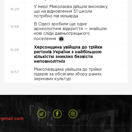
У мерії Миколаєва дійшли висновку,
16:29
що на відновлення 51 школи
потрібно пів мільярда
В Одесі зробили ще одне
15:58
археологічне відкриття — знайшли
нові сліди давньогрецького
поселення
Херсонщина увійшла до трійки
15:28
регіонів України з найбільшою
кількістю зниклих безвісти
неповнолітніх
Миколаївщина увійшла до трійки
14:57
лідерів за обсягами збору ранніх
зернових культур
@gmail.com