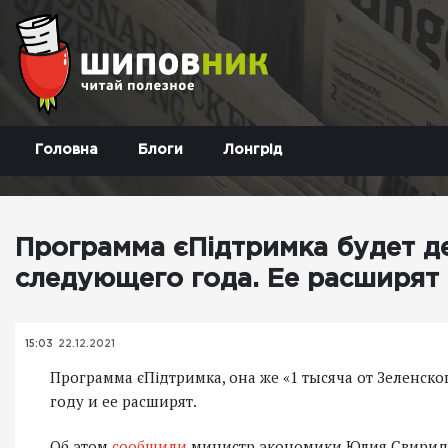
Головна
Блоги
Лонгрід
Программа єПідтримка будет д
следующего года. Ее расширят
15:03
22.12.2021
Программа єПідтримка, она же «1 тысяча от Зеленско
году и ее расширят.
Об этом
сообщили
министр экономики Юлия Свирид