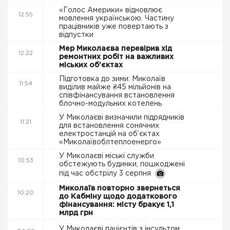
«Голос Америки» відновлює
12:55
мовлення українською. Частину
працівників уже повертають з
відпустки
Мер Миколаєва перевірив хід
12:22
ремонтних робіт на важливих
міських об'єктах
Підготовка до зими: Миколаїв
11:54
виділив майже ₴45 мільйонів на
співфінансування встановлення
блочно-модульних котелень
У Миколаєві визначили підрядників
11:21
для встановлення сонячних
електростанцій на об’єктах
«Миколаївоблтеплоенерго»
У Миколаєві міські служби
10:53
обстежують будинки, пошкоджені
під час обстрілу 3 серпня
Миколаїв повторно звернеться
10:20
до Кабміну щодо додаткового
фінансування: місту бракує 1,1
млрд грн
У Миколаєві пацієнтів з інсультом