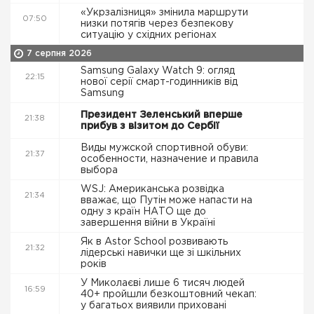
«Укрзалізниця» змінила маршрути
07:50
низки потягів через безпекову
ситуацію у східних регіонах
7 серпня 2026
Samsung Galaxy Watch 9: огляд
22:15
нової серії смарт-годинників від
Samsung
Президент Зеленський вперше
21:38
прибув з візитом до Сербії
Виды мужской спортивной обуви:
21:37
особенности, назначение и правила
выбора
WSJ: Американська розвідка
21:34
вважає, що Путін може напасти на
одну з країн НАТО ще до
завершення війни в Україні
Як в Astor School розвивають
21:32
лідерські навички ще зі шкільних
років
У Миколаєві лише 6 тисяч людей
16:59
40+ пройшли безкоштовний чекап:
у багатьох виявили приховані