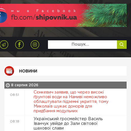
НОВИНИ
8 серпня 2026
Сєнкевич заявив, що через високі
08:51
ґрунтові води на Намиві неможливо
облаштувати підземні укриття, тому
Миколаїв шукає донорів для
придбання модульних
Український гросмейстер Василь
08:18
Іванчук увійде до Зали світової
шахової слави