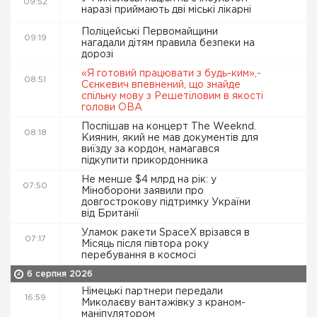
09:52
наразі приймають дві міські лікарні
Поліцейські Первомайщини
09:19
нагадали дітям правила безпеки на
дорозі
«Я готовий працювати з будь-ким»,-
08:51
Сєнкевич впевнений, що знайде
спільну мову з Решетіловим в якості
голови ОВА
Поспішав на концерт The Weeknd.
08:18
Киянин, який не мав документів для
виїзду за кордон, намагався
підкупити прикордонника
Не менше $4 млрд на рік: у
07:50
Міноборони заявили про
довгострокову підтримку України
від Британії
Уламок ракети SpaceX врізався в
07:17
Місяць після півтора року
перебування в космосі
6 серпня 2026
Німецькі партнери передали
16:59
Миколаєву вантажівку з краном-
маніпулятором