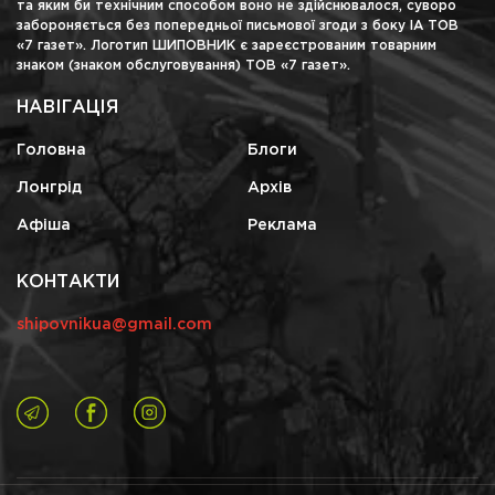
та яким би технічним способом воно не здійснювалося, суворо
забороняється без попередньої письмової згоди з боку ІА ТОВ
«7 газет». Логотип ШИПОВНИК є зареєстрованим товарним
знаком (знаком обслуговування) ТОВ «7 газет».
НАВІГАЦІЯ
Головна
Блоги
Лонгрід
Архів
Афіша
Реклама
КОНТАКТИ
shipovnikua@gmail.com