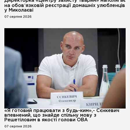
Директорка «Центру захисту тварин» наполягає
на обовʼязковій реєстрації домашніх улюбленців
у Миколаєві
07 серпня 2026
«Я готовий працювати з будь-ким»,- Сєнкевич
впевнений, що знайде спільну мову з
Решетіловим в якості голови ОВА
07 серпня 2026