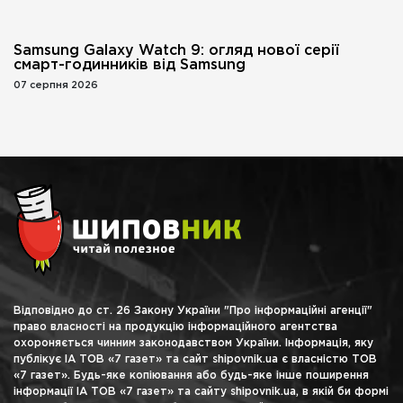
Samsung Galaxy Watch 9: огляд нової серії
смарт-годинників від Samsung
07 серпня 2026
Відповідно до ст. 26 Закону України "Про інформаційні агенції"
право власності на продукцію інформаційного агентства
охороняється чинним законодавством України. Інформація, яку
публікує ІА ТОВ «7 газет» та сайт shipovnik.ua є власністю ТОВ
«7 газет». Будь-яке копіювання або будь-яке інше поширення
інформації ІА ТОВ «7 газет» та сайту shipovnik.ua, в якій би формі