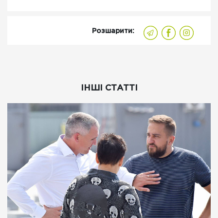
Розшарити:
ІНШІ СТАТТІ