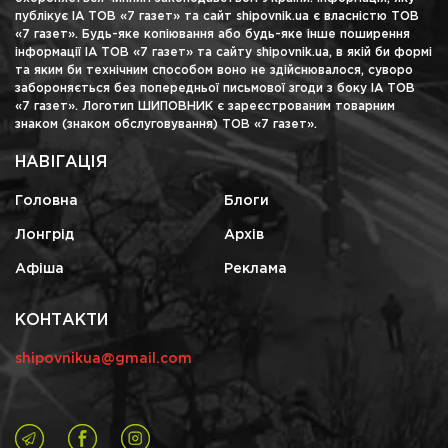
публікує ІА ТОВ «7 газет» та сайт shipovnik.ua є власністю ТОВ
«7 газет». Будь-яке копіювання або будь-яке інше поширення
інформації ІА ТОВ «7 газет» та сайту shipovnik.ua, в якій би формі
та яким би технічним способом воно не здійснювалося, суворо
забороняється без попередньої письмової згоди з боку ІА ТОВ
«7 газет». Логотип ШИПОВНИК є зареєстрованим товарним
знаком (знаком обслуговування) ТОВ «7 газет».
НАВІГАЦІЯ
Головна
Блоги
Лонгрід
Архів
Афіша
Реклама
КОНТАКТИ
shipovnikua@gmail.com