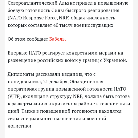
Североатлантический Альянс привел в повышенную
боевую готовность Силы быстрого реагирования
(NATO Response Force, NRF) общая численность
которых составляет 40 тысяч военнослужащих.
Об этом сообщает
Бабель.
Впервые НАТО реагирует конкретными мерами на
размещение российских войск у границ с Украиной.
Дипломаты рассказали изданию, что с
понедельника, 21 декабря, Объединенная
оперативная группа повышенной готовности НАТО
(VJTF), входящая в структуру NRF, должна быть готова
к развертыванию в кризисном районе в течение пяти
дней. Также в повышенной готовности находятся
силы специального назначения и военной
логистики.