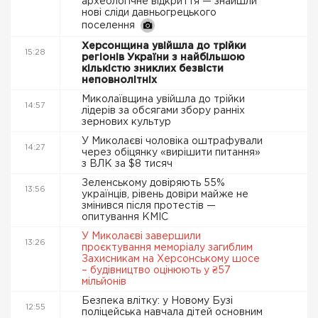
археологічне відкриття — знайшли
нові сліди давньогрецького
поселення
Херсонщина увійшла до трійки
15:28
регіонів України з найбільшою
кількістю зниклих безвісти
неповнолітніх
Миколаївщина увійшла до трійки
14:57
лідерів за обсягами збору ранніх
зернових культур
У Миколаєві чоловіка оштрафували
14:27
через обіцянку «вирішити питання»
з ВЛК за $8 тисяч
Зеленському довіряють 55%
13:56
українців, рівень довіри майже не
змінився після протестів —
опитування КМІС
У Миколаєві завершили
13:26
проєктування меморіалу загиблим
Захисникам на Херсонському шосе
– будівництво оцінюють у ₴57
мільйонів
Безпека влітку: у Новому Бузі
12:55
поліцейська навчала дітей основним