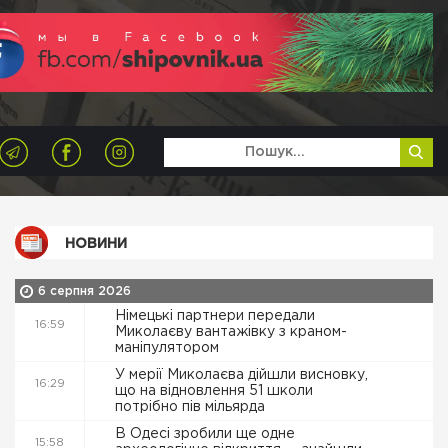
НОВИНИ
6 серпня 2026
Німецькі партнери передали
16:59
Миколаєву вантажівку з краном-
маніпулятором
У мерії Миколаєва дійшли висновку,
16:29
що на відновлення 51 школи
потрібно пів мільярда
В Одесі зробили ще одне
15:58