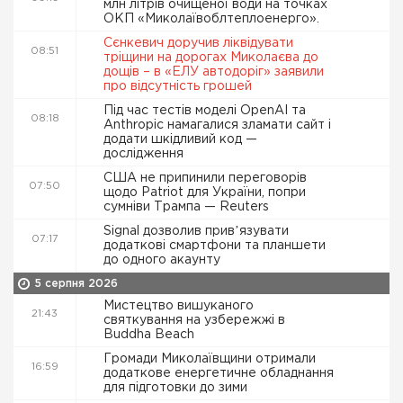
млн літрів очищеної води на точках
ОКП «Миколаївоблтеплоенерго».
Сєнкевич доручив ліквідувати
08:51
тріщини на дорогах Миколаєва до
дощів – в «ЕЛУ автодоріг» заявили
про відсутність грошей
Під час тестів моделі OpenAI та
08:18
Anthropic намагалися зламати сайт і
додати шкідливий код —
дослідження
США не припинили переговорів
07:50
щодо Patriot для України, попри
сумніви Трампа — Reuters
Signal дозволив привʼязувати
07:17
додаткові смартфони та планшети
до одного акаунту
5 серпня 2026
Мистецтво вишуканого
21:43
святкування на узбережжі в
Buddha Beach
Громади Миколаївщини отримали
16:59
додаткове енергетичне обладнання
для підготовки до зими