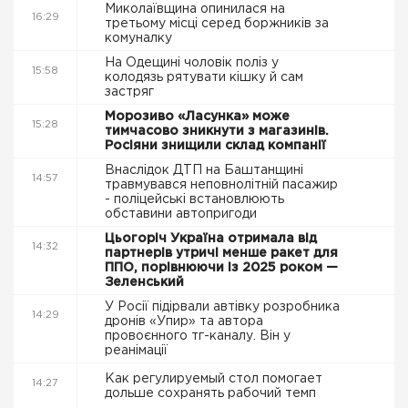
Миколаївщина опинилася на
16:29
третьому місці серед боржників за
комуналку
На Одещині чоловік поліз у
15:58
колодязь рятувати кішку й сам
застряг
Морозиво «Ласунка» може
15:28
тимчасово зникнути з магазинів.
Росіяни знищили склад компанії
Внаслідок ДТП на Баштанщині
14:57
травмувався неповнолітній пасажир
- поліцейські встановлюють
обставини автопригоди
Цьогоріч Україна отримала від
14:32
партнерів утричі менше ракет для
ППО, порівнюючи із 2025 роком —
Зеленський
У Росії підірвали автівку розробника
14:29
дронів «Упир» та автора
провоєнного тг-каналу. Він у
реанімації
Как регулируемый стол помогает
14:27
дольше сохранять рабочий темп