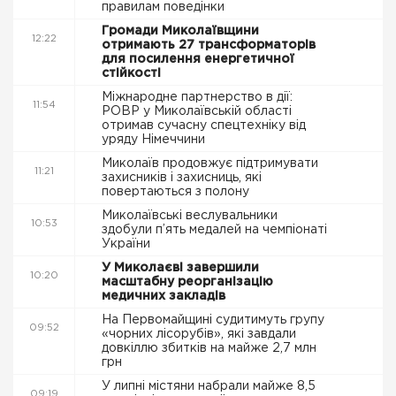
правилам поведінки
Громади Миколаївщини
12:22
отримають 27 трансформаторів
для посилення енергетичної
стійкості
Міжнародне партнерство в дії:
11:54
РОВР у Миколаївській області
отримав сучасну спецтехніку від
уряду Німеччини
Миколаїв продовжує підтримувати
11:21
захисників і захисниць, які
повертаються з полону
Миколаївські веслувальники
10:53
здобули п’ять медалей на чемпіонаті
України
У Миколаєві завершили
10:20
масштабну реорганізацію
медичних закладів
На Первомайщині судитимуть групу
09:52
«чорних лісорубів», які завдали
довкіллю збитків на майже 2,7 млн
грн
У липні містяни набрали майже 8,5
09:19