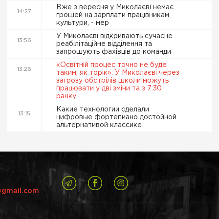
Вже з вересня у Миколаєві немає
14:27
грошей на зарплати працівникам
культури, - мер
У Миколаєві відкривають сучасне
13:56
реабілітаційне відділення та
запрошують фахівців до команди
«Освітній процес точно не буде
13:26
таким, як торік»: У Миколаєві через
загрозу обстрілів школи можуть
працювати у дві зміни та з 7:30
ранку
Какие технологии сделали
13:15
цифровые фортепиано достойной
альтернативой классике
@gmail.com