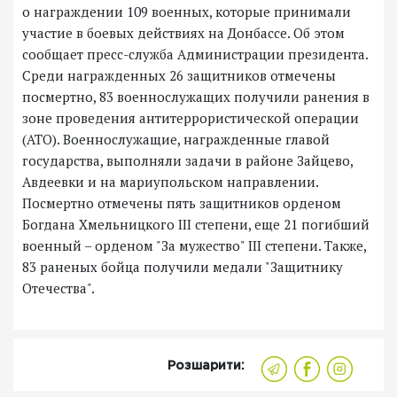
о награждении 109 военных, которые принимали
участие в боевых действиях на Донбассе. Об этом
сообщает пресс-служба Администрации президента.
Среди награжденных 26 защитников отмечены
посмертно, 83 военнослужащих получили ранения в
зоне проведения антитеррористической операции
(АТО). Военнослужащие, награжденные главой
государства, выполняли задачи в районе Зайцево,
Авдеевки и на мариупольском направлении.
Посмертно отмечены пять защитников орденом
Богдана Хмельницкого III степени, еще 21 погибший
военный – орденом "За мужество" ІІІ степени. Также,
83 раненых бойца получили медали "Защитнику
Отечества".
Розшарити: