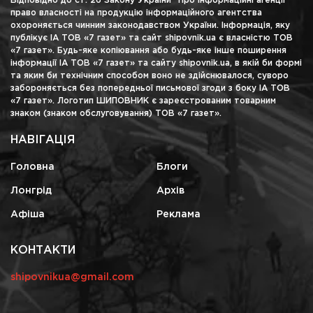
Відповідно до ст. 26 Закону України "Про інформаційні агенції"
право власності на продукцію інформаційного агентства
охороняється чинним законодавством України. Інформація, яку
публікує ІА ТОВ «7 газет» та сайт shipovnik.ua є власністю ТОВ
«7 газет». Будь-яке копіювання або будь-яке інше поширення
інформації ІА ТОВ «7 газет» та сайту shipovnik.ua, в якій би формі
та яким би технічним способом воно не здійснювалося, суворо
забороняється без попередньої письмової згоди з боку ІА ТОВ
«7 газет». Логотип ШИПОВНИК є зареєстрованим товарним
знаком (знаком обслуговування) ТОВ «7 газет».
НАВІГАЦІЯ
Головна
Блоги
Лонгрід
Архів
Афіша
Реклама
КОНТАКТИ
shipovnikua@gmail.com