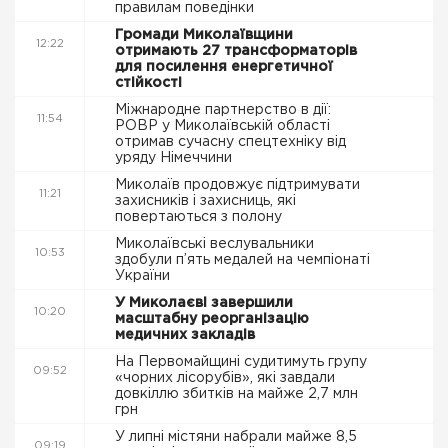
правилам поведінки
Громади Миколаївщини
12:22
отримають 27 трансформаторів
для посилення енергетичної
стійкості
Міжнародне партнерство в дії:
11:54
РОВР у Миколаївській області
отримав сучасну спецтехніку від
уряду Німеччини
Миколаїв продовжує підтримувати
11:21
захисників і захисниць, які
повертаються з полону
Миколаївські веслувальники
10:53
здобули п’ять медалей на чемпіонаті
України
У Миколаєві завершили
10:20
масштабну реорганізацію
медичних закладів
На Первомайщині судитимуть групу
09:52
«чорних лісорубів», які завдали
довкіллю збитків на майже 2,7 млн
грн
У липні містяни набрали майже 8,5
09:19