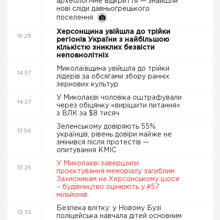
археологічне відкриття — знайшли
нові сліди давньогрецького
поселення
Херсонщина увійшла до трійки
15:28
регіонів України з найбільшою
кількістю зниклих безвісти
неповнолітніх
Миколаївщина увійшла до трійки
14:57
лідерів за обсягами збору ранніх
зернових культур
У Миколаєві чоловіка оштрафували
14:27
через обіцянку «вирішити питання»
з ВЛК за $8 тисяч
Зеленському довіряють 55%
13:56
українців, рівень довіри майже не
змінився після протестів —
опитування КМІС
У Миколаєві завершили
13:26
проєктування меморіалу загиблим
Захисникам на Херсонському шосе
– будівництво оцінюють у ₴57
мільйонів
Безпека влітку: у Новому Бузі
12:55
поліцейська навчала дітей основним