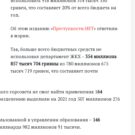
использовать 918 миллионов 514 тысяч 330
гривен, что составляет 20% от всего бюджета на
год.
Об этом изданию «
Преступности.НЕТ
» ответили
в мэрии.
Так, больше всего бюджетных средств не
использовал департамент ЖКХ –
354 миллиона
857 тысяч 704 гривны
из 780 миллионов 675
тысяч 719 гривен, что составляет почти
ого горсовета не смог найти применения 1
64
дразделению выделили на 2021 год 507 миллионов 276
пользованной в управлении образования –
146
иллиарда 982 миллионов 91 тысячи.