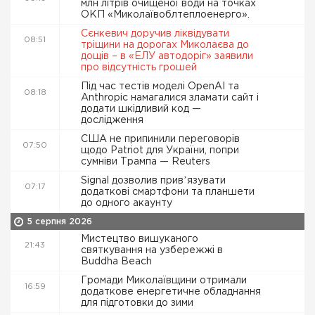
млн літрів очищеної води на точках
ОКП «Миколаївоблтеплоенерго».
Сєнкевич доручив ліквідувати
08:51
тріщини на дорогах Миколаєва до
дощів – в «ЕЛУ автодоріг» заявили
про відсутність грошей
Під час тестів моделі OpenAI та
08:18
Anthropic намагалися зламати сайт і
додати шкідливий код —
дослідження
США не припинили переговорів
07:50
щодо Patriot для України, попри
сумніви Трампа — Reuters
Signal дозволив привʼязувати
07:17
додаткові смартфони та планшети
до одного акаунту
5 серпня 2026
Мистецтво вишуканого
21:43
святкування на узбережжі в
Buddha Beach
Громади Миколаївщини отримали
16:59
додаткове енергетичне обладнання
для підготовки до зими