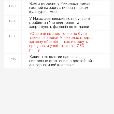
Вже з вересня у Миколаєві немає
14:27
грошей на зарплати працівникам
культури, - мер
У Миколаєві відкривають сучасне
13:56
реабілітаційне відділення та
запрошують фахівців до команди
«Освітній процес точно не буде
13:26
таким, як торік»: У Миколаєві через
загрозу обстрілів школи можуть
працювати у дві зміни та з 7:30
ранку
Какие технологии сделали
13:15
цифровые фортепиано достойной
альтернативой классике