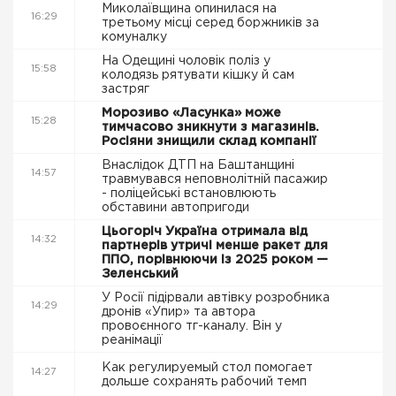
Миколаївщина опинилася на
16:29
третьому місці серед боржників за
комуналку
На Одещині чоловік поліз у
15:58
колодязь рятувати кішку й сам
застряг
Морозиво «Ласунка» може
15:28
тимчасово зникнути з магазинів.
Росіяни знищили склад компанії
Внаслідок ДТП на Баштанщині
14:57
травмувався неповнолітній пасажир
- поліцейські встановлюють
обставини автопригоди
Цьогоріч Україна отримала від
14:32
партнерів утричі менше ракет для
ППО, порівнюючи із 2025 роком —
Зеленський
У Росії підірвали автівку розробника
14:29
дронів «Упир» та автора
провоєнного тг-каналу. Він у
реанімації
Как регулируемый стол помогает
14:27
дольше сохранять рабочий темп