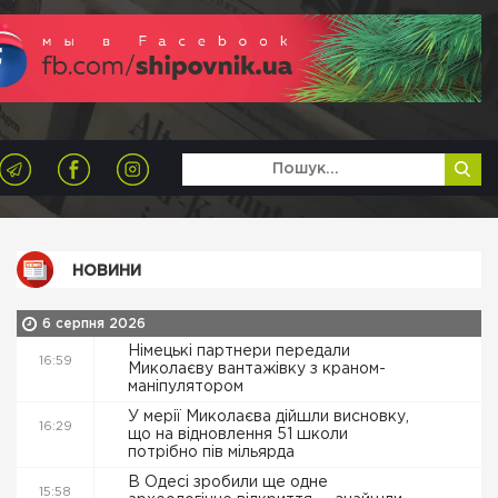
НОВИНИ
6 серпня 2026
Німецькі партнери передали
16:59
Миколаєву вантажівку з краном-
маніпулятором
У мерії Миколаєва дійшли висновку,
16:29
що на відновлення 51 школи
потрібно пів мільярда
В Одесі зробили ще одне
15:58