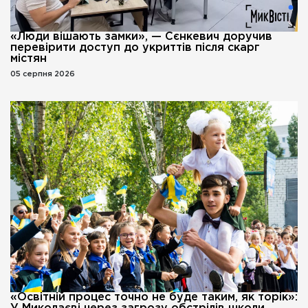
«Люди вішають замки», — Сєнкевич доручив
перевірити доступ до укриттів після скарг
містян
05 серпня 2026
«Освітній процес точно не буде таким, як торік»: