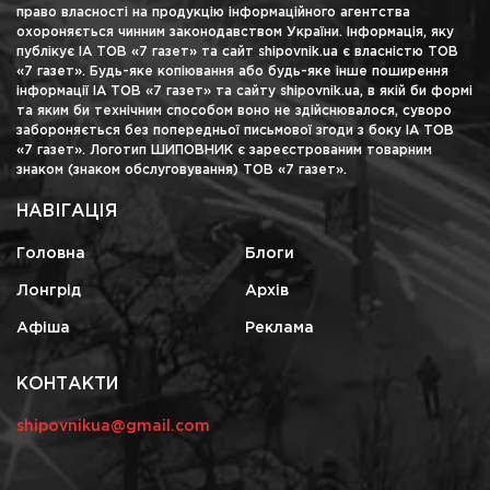
право власності на продукцію інформаційного агентства
охороняється чинним законодавством України. Інформація, яку
публікує ІА ТОВ «7 газет» та сайт shipovnik.ua є власністю ТОВ
«7 газет». Будь-яке копіювання або будь-яке інше поширення
інформації ІА ТОВ «7 газет» та сайту shipovnik.ua, в якій би формі
та яким би технічним способом воно не здійснювалося, суворо
забороняється без попередньої письмової згоди з боку ІА ТОВ
«7 газет». Логотип ШИПОВНИК є зареєстрованим товарним
знаком (знаком обслуговування) ТОВ «7 газет».
НАВІГАЦІЯ
Головна
Блоги
Лонгрід
Архів
Афіша
Реклама
КОНТАКТИ
shipovnikua@gmail.com