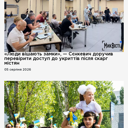
«Люди вішають замки», — Сєнкевич доручив
перевірити доступ до укриттів після скарг
містян
05 серпня 2026