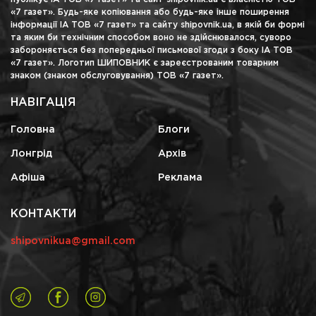
«7 газет». Будь-яке копіювання або будь-яке інше поширення
інформації ІА ТОВ «7 газет» та сайту shipovnik.ua, в якій би формі
та яким би технічним способом воно не здійснювалося, суворо
забороняється без попередньої письмової згоди з боку ІА ТОВ
«7 газет». Логотип ШИПОВНИК є зареєстрованим товарним
знаком (знаком обслуговування) ТОВ «7 газет».
НАВІГАЦІЯ
Головна
Блоги
Лонгрід
Архів
Афіша
Реклама
КОНТАКТИ
shipovnikua@gmail.com