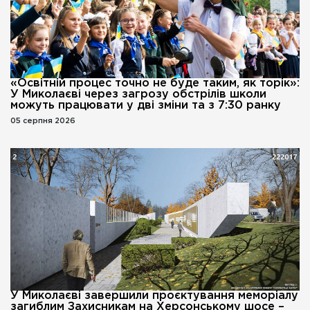
«Освітній процес точно не буде таким, як торік»:
У Миколаєві через загрозу обстрілів школи
можуть працювати у дві зміни та з 7:30 ранку
05 серпня 2026
У Миколаєві завершили проєктування меморіалу
загиблим Захисникам на Херсонському шосе –