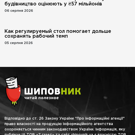
будівництво оцінюють у ₴57 мільйонів
06 серпня 2026
Как регулируемый стол помогает дольше
сохранять рабочий темп
05 серпня 2026
Відповідно до ст. 26 Закону України "Про інформаційні агенції"
право власності на продукцію інформаційного агентства
охороняється чинним законодавством України. Інформація, яку
публікує ІА ТОВ «7 газет» та сайт shipovnik.ua є власністю ТОВ