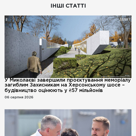
ІНШІ СТАТТІ
У Миколаєві завершили проєктування меморіалу
загиблим Захисникам на Херсонському шосе –
будівництво оцінюють у ₴57 мільйонів
06 серпня 2026