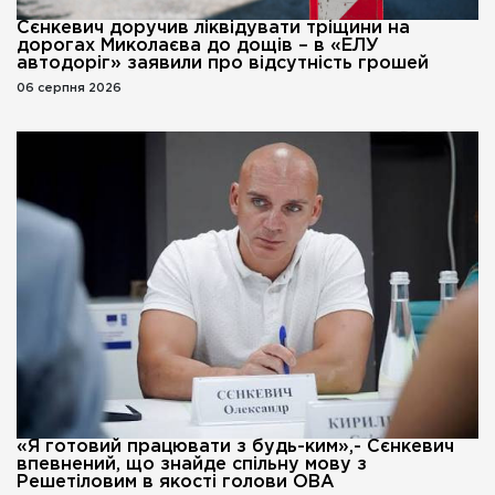
Сєнкевич доручив ліквідувати тріщини на
дорогах Миколаєва до дощів – в «ЕЛУ
автодоріг» заявили про відсутність грошей
06 серпня 2026
«Я готовий працювати з будь-ким»,- Сєнкевич
впевнений, що знайде спільну мову з
Решетіловим в якості голови ОВА