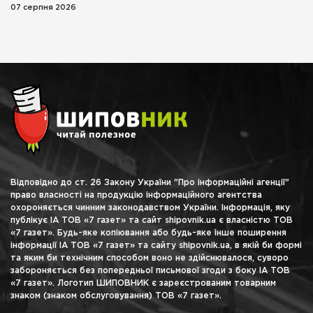
07 серпня 2026
Відповідно до ст. 26 Закону України "Про інформаційні агенції"
право власності на продукцію інформаційного агентства
охороняється чинним законодавством України. Інформація, яку
публікує ІА ТОВ «7 газет» та сайт shipovnik.ua є власністю ТОВ
«7 газет». Будь-яке копіювання або будь-яке інше поширення
інформації ІА ТОВ «7 газет» та сайту shipovnik.ua, в якій би формі
та яким би технічним способом воно не здійснювалося, суворо
забороняється без попередньої письмової згоди з боку ІА ТОВ
«7 газет». Логотип ШИПОВНИК є зареєстрованим товарним
знаком (знаком обслуговування) ТОВ «7 газет».