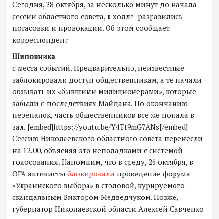
Сегодня, 28 октября, за несколько минут до начала
сессии областного совета, в холле разразились
потасовки и провокации. Об этом сообщает
корреспондент
Шиповника
с места событий. Предварительно, неизвестные
заблокировали доступ общественникам, а те начали
обзывать их «бывшими милиционерами», которые
забыли о последствиях Майдана. По окончанию
перепалок, часть общественников все же попала в
зал. [embed]https://youtu.be/Y4Tt9mG7ANs[/embed]
Сессию Николаевского областного совета перенесли
на 12.00, объясняя это неполадками с системой
голосования. Напомним, что в среду, 26 октября, в
ОГА активисты
блокировали
проведение форума
«Украинского выбора» в столовой, курируемого
скандальным Виктором Медведчуком. Позже,
губернатор Николаевской области Алексей Савченко