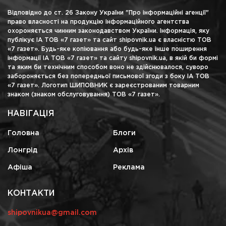
Відповідно до ст. 26 Закону України "Про інформаційні агенції"
право власності на продукцію інформаційного агентства
охороняється чинним законодавством України. Інформація, яку
публікує ІА ТОВ «7 газет» та сайт shipovnik.ua є власністю ТОВ
«7 газет». Будь-яке копіювання або будь-яке інше поширення
інформації ІА ТОВ «7 газет» та сайту shipovnik.ua, в якій би формі
та яким би технічним способом воно не здійснювалося, суворо
забороняється без попередньої письмової згоди з боку ІА ТОВ
«7 газет». Логотип ШИПОВНИК є зареєстрованим товарним
знаком (знаком обслуговування) ТОВ «7 газет».
НАВІГАЦІЯ
Головна
Блоги
Лонгрід
Архів
Афіша
Реклама
КОНТАКТИ
shipovnikua@gmail.com