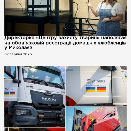
Директорка «Центру захисту тварин» наполягає
на обовʼязковій реєстрації домашніх улюбленців
у Миколаєві
07 серпня 2026