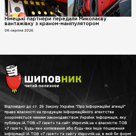
Німецькі партнери передали Миколаєву
вантажівку з краном-маніпулятором
06 серпня 2026
Відповідно до ст. 26 Закону України "Про інформаційні агенції"
право власності на продукцію інформаційного агентства
охороняється чинним законодавством України. Інформація, яку
публікує ІА ТОВ «7 газет» та сайт shipovnik.ua є власністю ТОВ
«7 газет». Будь-яке копіювання або будь-яке інше поширення
інформації ІА ТОВ «7 газет» та сайту shipovnik.ua, в якій би формі