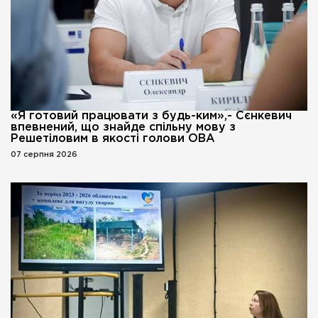
«Я готовий працювати з будь-ким»,- Сєнкевич
впевнений, що знайде спільну мову з
Решетіловим в якості голови ОВА
07 серпня 2026