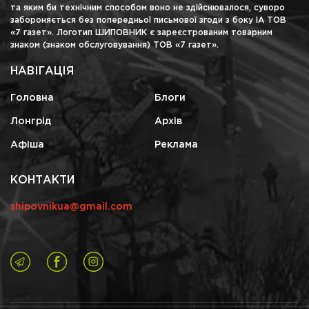
та яким би технічним способом воно не здійснювалося, суворо
забороняється без попередньої письмової згоди з боку ІА ТОВ
«7 газет». Логотип ШИПОВНИК є зареєстрованим товарним
знаком (знаком обслуговування) ТОВ «7 газет».
НАВІГАЦІЯ
Головна
Блоги
Лонгрід
Архів
Афіша
Реклама
КОНТАКТИ
shipovnikua@gmail.com