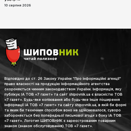
10 серпня 2026
Відповідно до ст. 26 Закону України "Про інформаційні агенції"
право власності на продукцію інформаційного агентства
охороняється чинним законодавством України. Інформація, яку
публікує ІА ТОВ «7 газет» та сайт shipovnik.ua є власністю ТОВ
«7 газет». Будь-яке копіювання або будь-яке інше поширення
інформації ІА ТОВ «7 газет» та сайту shipovnik.ua, в якій би формі
та яким би технічним способом воно не здійснювалося, суворо
забороняється без попередньої письмової згоди з боку ІА ТОВ
«7 газет». Логотип ШИПОВНИК є зареєстрованим товарним
знаком (знаком обслуговування) ТОВ «7 газет».