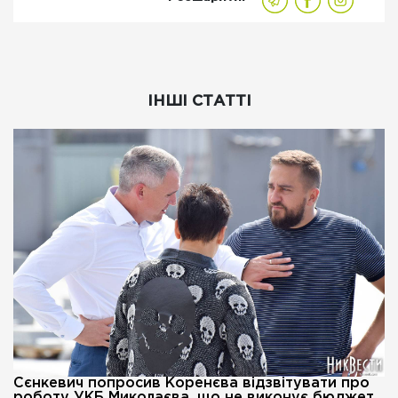
ІНШІ СТАТТІ
Сєнкевич попросив Коренєва відзвітувати про
роботу УКБ Миколаєва, що не виконує бюджет