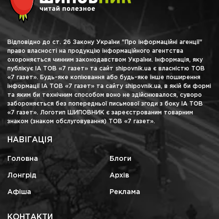
Відповідно до ст. 26 Закону України "Про інформаційні агенції"
право власності на продукцію інформаційного агентства
охороняється чинним законодавством України. Інформація, яку
публікує ІА ТОВ «7 газет» та сайт shipovnik.ua є власністю ТОВ
«7 газет». Будь-яке копіювання або будь-яке інше поширення
інформації ІА ТОВ «7 газет» та сайту shipovnik.ua, в якій би формі
та яким би технічним способом воно не здійснювалося, суворо
забороняється без попередньої письмової згоди з боку ІА ТОВ
«7 газет». Логотип ШИПОВНИК є зареєстрованим товарним
знаком (знаком обслуговування) ТОВ «7 газет».
НАВІГАЦІЯ
Головна
Блоги
Лонгрід
Архів
Афіша
Реклама
КОНТАКТИ