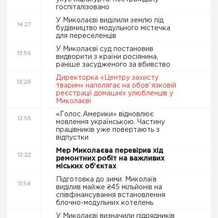
госпіталізовано
У Миколаєві виділили землю під
14:27
будівництво модульного містечка
для переселенців
У Миколаєві суд постановив
13:56
видворити з країни росіянина,
раніше засудженого за вбивство
Директорка «Центру захисту
13:26
тварин» наполягає на обовʼязковій
реєстрації домашніх улюбленців у
Миколаєві
«Голос Америки» відновлює
12:55
мовлення українською. Частину
працівників уже повертають з
відпустки
Мер Миколаєва перевірив хід
12:22
ремонтних робіт на важливих
міських об'єктах
Підготовка до зими: Миколаїв
11:54
виділив майже ₴45 мільйонів на
співфінансування встановлення
блочно-модульних котелень
У Миколаєві визначили підрядників