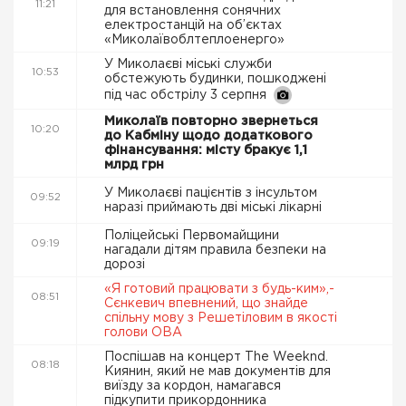
11:21
для встановлення сонячних
електростанцій на об’єктах
«Миколаївоблтеплоенерго»
У Миколаєві міські служби
10:53
обстежують будинки, пошкоджені
під час обстрілу 3 серпня
Миколаїв повторно звернеться
10:20
до Кабміну щодо додаткового
фінансування: місту бракує 1,1
млрд грн
У Миколаєві пацієнтів з інсультом
09:52
наразі приймають дві міські лікарні
Поліцейські Первомайщини
09:19
нагадали дітям правила безпеки на
дорозі
«Я готовий працювати з будь-ким»,-
08:51
Сєнкевич впевнений, що знайде
спільну мову з Решетіловим в якості
голови ОВА
Поспішав на концерт The Weeknd.
08:18
Киянин, який не мав документів для
виїзду за кордон, намагався
підкупити прикордонника