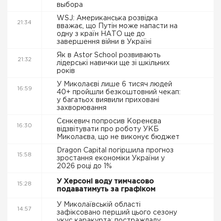
выбора
WSJ: Американська розвідка
21:34
вважає, що Путін може напасти на
одну з країн НАТО ще до
завершення війни в Україні
Як в Astor School розвивають
21:32
лідерські навички ще зі шкільних
років
У Миколаєві лише 6 тисяч людей
16:59
40+ пройшли безкоштовний чекап:
у багатьох виявили приховані
захворювання
Сєнкевич попросив Коренєва
16:30
відзвітувати про роботу УКБ
Миколаєва, що не виконує бюджет
Dragon Capital погіршила прогноз
15:58
зростання економіки України у
2026 році до 1%
У Херсоні воду тимчасово
15:28
подаватимуть за графіком
У Миколаївській області
14:57
зафіксовано перший цього сезону
укус каракурта: постраждалу