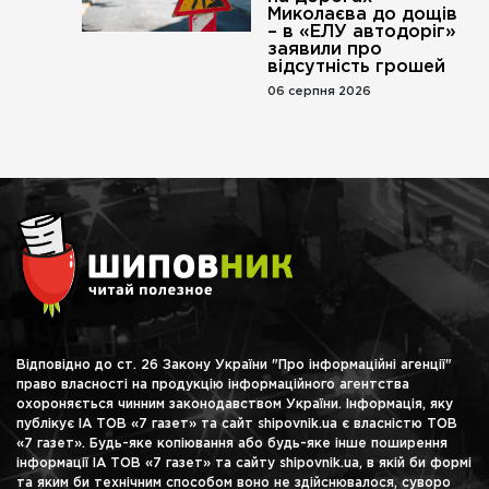
Миколаєва до дощів
– в «ЕЛУ автодоріг»
заявили про
відсутність грошей
06 серпня 2026
Відповідно до ст. 26 Закону України "Про інформаційні агенції"
право власності на продукцію інформаційного агентства
охороняється чинним законодавством України. Інформація, яку
публікує ІА ТОВ «7 газет» та сайт shipovnik.ua є власністю ТОВ
«7 газет». Будь-яке копіювання або будь-яке інше поширення
інформації ІА ТОВ «7 газет» та сайту shipovnik.ua, в якій би формі
та яким би технічним способом воно не здійснювалося, суворо