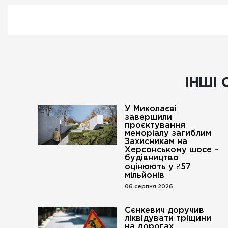
ІНШІ 
У Миколаєві
завершили
проєктування
меморіалу загиблим
Захисникам на
Херсонському шосе –
будівництво
оцінюють у ₴57
мільйонів
06 серпня 2026
Сєнкевич доручив
ліквідувати тріщини
на дорогах