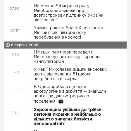
Не менше $4 млрд на рік: у
07:50
Міноборони заявили про
довгострокову підтримку України
від Британії
Уламок ракети SpaceX врізався в
07:17
Місяць після півтора року
перебування в космосі
6 серпня 2026
Німецькі партнери передали
16:59
Миколаєву вантажівку з краном-
маніпулятором
У мерії Миколаєва дійшли висновку,
16:29
що на відновлення 51 школи
потрібно пів мільярда
В Одесі зробили ще одне
15:58
археологічне відкриття — знайшли
нові сліди давньогрецького
поселення
Херсонщина увійшла до трійки
15:28
регіонів України з найбільшою
кількістю зниклих безвісти
неповнолітніх