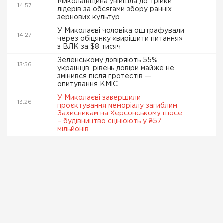
Миколаївщина увійшла до трійки
14:57
лідерів за обсягами збору ранніх
зернових культур
У Миколаєві чоловіка оштрафували
14:27
через обіцянку «вирішити питання»
з ВЛК за $8 тисяч
Зеленському довіряють 55%
13:56
українців, рівень довіри майже не
змінився після протестів —
опитування КМІС
У Миколаєві завершили
13:26
проєктування меморіалу загиблим
Захисникам на Херсонському шосе
– будівництво оцінюють у ₴57
мільйонів