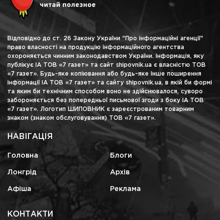
Відповідно до ст. 26 Закону України "Про інформаційні агенції"
право власності на продукцію інформаційного агентства
охороняється чинним законодавством України. Інформація, яку
публікує ІА ТОВ «7 газет» та сайт shipovnik.ua є власністю ТОВ
«7 газет». Будь-яке копіювання або будь-яке інше поширення
інформації ІА ТОВ «7 газет» та сайту shipovnik.ua, в якій би формі
та яким би технічним способом воно не здійснювалося, суворо
забороняється без попередньої письмової згоди з боку ІА ТОВ
«7 газет». Логотип ШИПОВНИК є зареєстрованим товарним
знаком (знаком обслуговування) ТОВ «7 газет».
НАВІГАЦІЯ
Головна
Блоги
Лонгрід
Архів
Афіша
Реклама
КОНТАКТИ