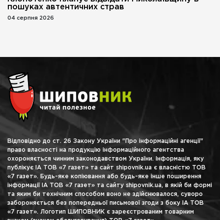
пошуках автентичних страв
04 серпня 2026
Відповідно до ст. 26 Закону України "Про інформаційні агенції"
право власності на продукцію інформаційного агентства
охороняється чинним законодавством України. Інформація, яку
публікує ІА ТОВ «7 газет» та сайт shipovnik.ua є власністю ТОВ
«7 газет». Будь-яке копіювання або будь-яке інше поширення
інформації ІА ТОВ «7 газет» та сайту shipovnik.ua, в якій би формі
та яким би технічним способом воно не здійснювалося, суворо
забороняється без попередньої письмової згоди з боку ІА ТОВ
«7 газет». Логотип ШИПОВНИК є зареєстрованим товарним