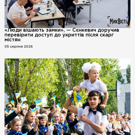
«Люди вішають замки», — Сєнкевич доручив
перевірити доступ до укриттів після скарг
містян
05 серпня 2026