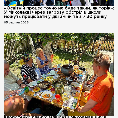
«Освітній процес точно не буде таким, як торік»:
У Миколаєві через загрозу обстрілів школи
можуть працювати у дві зміни та з 7:30 ранку
05 серпня 2026
Клопотенко планує відвідати Миколаївщину в