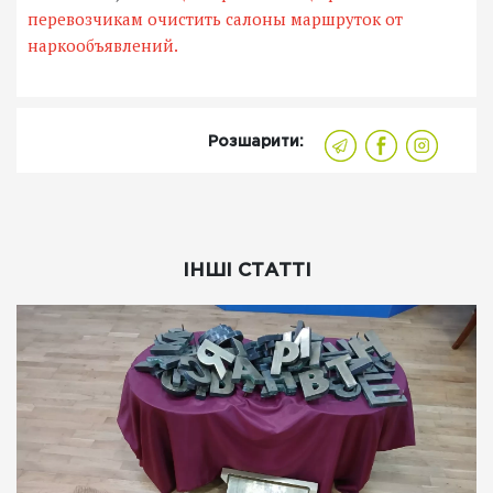
перевозчикам очистить салоны маршруток от
наркообъявлений.
Розшарити:
ІНШІ СТАТТІ