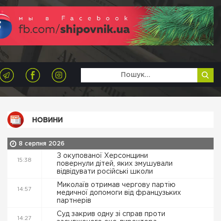
НОВИНИ
8 серпня 2026
З окупованої Херсонщини
15:38
повернули дітей, яких змушували
відвідувати російські школи
Миколаїв отримав чергову партію
14:57
медичної допомоги від французьких
партнерів
Суд закрив одну зі справ проти
14:27