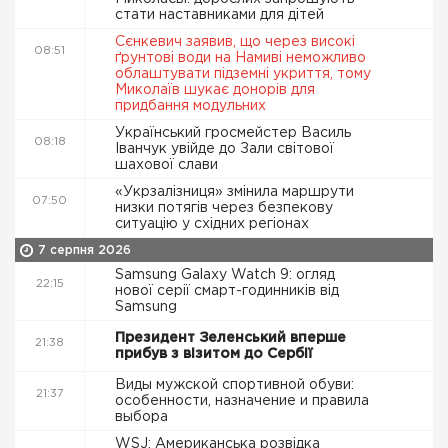
стати наставниками для дітей
Сєнкевич заявив, що через високі
08:51
ґрунтові води на Намиві неможливо
облаштувати підземні укриття, тому
Миколаїв шукає донорів для
придбання модульних
Український гросмейстер Василь
08:18
Іванчук увійде до Зали світової
шахової слави
«Укрзалізниця» змінила маршрути
07:50
низки потягів через безпекову
ситуацію у східних регіонах
7 серпня 2026
Samsung Galaxy Watch 9: огляд
22:15
нової серії смарт-годинників від
Samsung
Президент Зеленський вперше
21:38
прибув з візитом до Сербії
Виды мужской спортивной обуви:
21:37
особенности, назначение и правила
выбора
WSJ: Американська розвідка