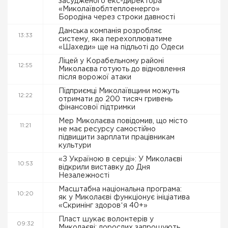
засудженого екс-директора
«Миколаївоблтеплоенерго»
Бородіна через строки давності
Данська компанія розробляє
13:33
систему, яка перехоплюватиме
«Шахеди» ще на підльоті до Одеси
Ліцей у Корабельному районі
12:55
Миколаєва готують до відновлення
після ворожої атаки
Підприємці Миколаївщини можуть
12:22
отримати до 200 тисяч гривень
фінансової підтримки
Мер Миколаєва повідомив, що місто
11:21
не має ресурсу самостійно
підвищити зарплати працівникам
культури
«З Україною в серці»: У Миколаєві
10:53
відкрили виставку до Дня
Незалежності
Масштабна національна програма:
10:20
як у Миколаєві функціонує ініціатива
«Скринінг здоровʼя 40+»
Пласт шукає волонтерів у
09:32
Миколаєві: дорослих запрошують