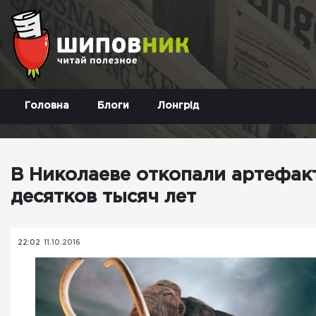
Головна
Блоги
Лонгрід
В Николаеве откопали артефакт
десятков тысяч лет
22:02
11.10.2016