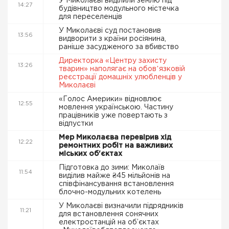
У Миколаєві виділили землю під
14:27
будівництво модульного містечка
для переселенців
У Миколаєві суд постановив
13:56
видворити з країни росіянина,
раніше засудженого за вбивство
Директорка «Центру захисту
13:26
тварин» наполягає на обовʼязковій
реєстрації домашніх улюбленців у
Миколаєві
«Голос Америки» відновлює
12:55
мовлення українською. Частину
працівників уже повертають з
відпустки
Мер Миколаєва перевірив хід
12:22
ремонтних робіт на важливих
міських об'єктах
Підготовка до зими: Миколаїв
11:54
виділив майже ₴45 мільйонів на
співфінансування встановлення
блочно-модульних котелень
У Миколаєві визначили підрядників
11:21
для встановлення сонячних
електростанцій на об’єктах