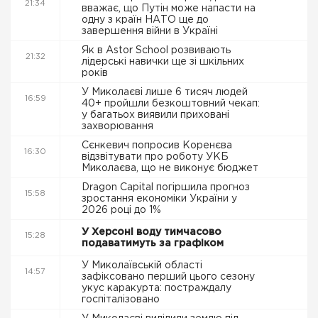
21:34
вважає, що Путін може напасти на
одну з країн НАТО ще до
завершення війни в Україні
Як в Astor School розвивають
21:32
лідерські навички ще зі шкільних
років
У Миколаєві лише 6 тисяч людей
16:59
40+ пройшли безкоштовний чекап:
у багатьох виявили приховані
захворювання
Сєнкевич попросив Коренєва
16:30
відзвітувати про роботу УКБ
Миколаєва, що не виконує бюджет
Dragon Capital погіршила прогноз
15:58
зростання економіки України у
2026 році до 1%
У Херсоні воду тимчасово
15:28
подаватимуть за графіком
У Миколаївській області
14:57
зафіксовано перший цього сезону
укус каракурта: постраждалу
госпіталізовано