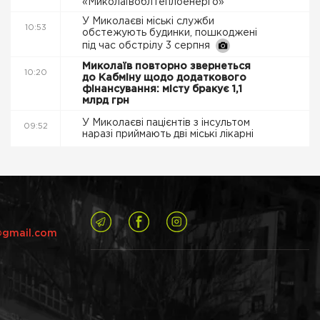
«Миколаївоблтеплоенерго»
У Миколаєві міські служби
10:53
обстежують будинки, пошкоджені
під час обстрілу 3 серпня
Миколаїв повторно звернеться
10:20
до Кабміну щодо додаткового
фінансування: місту бракує 1,1
млрд грн
У Миколаєві пацієнтів з інсультом
09:52
наразі приймають дві міські лікарні
@gmail.com