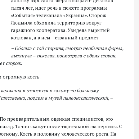
лопатку взрослого зверя в возрасте десятков
тысяч лет, идет речь в сюжете программы
«События» телеканала «Украина». Сторож
Людмила обходила территорию вокруг
гаражного кооператива. Увидела вырытый
котлован, а в нем – странный предмет.
– Обошла с той стороны, смотрю необычная форма,
вытянула – тяжелая, посмотрела с обеих сторон,
ет сторож.
 огромную кость.
е великана и относится к какому-то большому
Естественно, поедем в музей палеонтологический, –
. По предварительным оценкам специалистов, это
 назад. Точно скажут после тщательной экспертизы. С
отному. Кость в половину человеческого роста. На