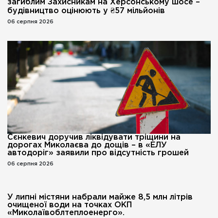
загиблим Захисникам на Херсонському шосе –
будівництво оцінюють у ₴57 мільйонів
06 серпня 2026
Сєнкевич доручив ліквідувати тріщини на
дорогах Миколаєва до дощів – в «ЕЛУ
автодоріг» заявили про відсутність грошей
06 серпня 2026
У липні містяни набрали майже 8,5 млн літрів
очищеної води на точках ОКП
«Миколаївоблтеплоенерго».