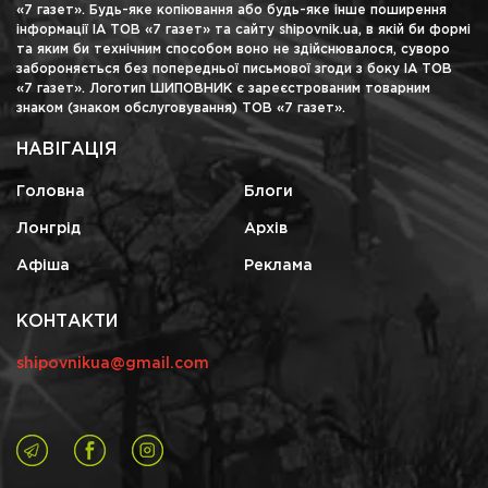
«7 газет». Будь-яке копіювання або будь-яке інше поширення
інформації ІА ТОВ «7 газет» та сайту shipovnik.ua, в якій би формі
та яким би технічним способом воно не здійснювалося, суворо
забороняється без попередньої письмової згоди з боку ІА ТОВ
«7 газет». Логотип ШИПОВНИК є зареєстрованим товарним
знаком (знаком обслуговування) ТОВ «7 газет».
НАВІГАЦІЯ
Головна
Блоги
Лонгрід
Архів
Афіша
Реклама
КОНТАКТИ
shipovnikua@gmail.com