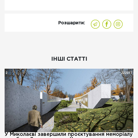
Розшарити:
ІНШІ СТАТТІ
У Миколаєві завершили проєктування меморіалу