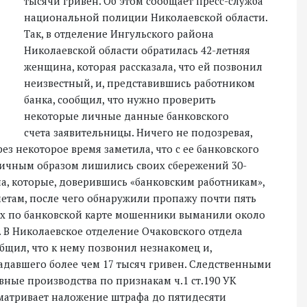
тысячи гривен. Об этом сообщает пресс-служба
национальной полиции Николаевской области.
Так, в отделение Ингульского района
Николаевской области обратилась 42-летняя
женщина, которая рассказала, что ей позвонил
неизвестный, и, представившись работником
банка, сообщил, что нужно проверить
некоторые личные данные банковского
счета заявительницы. Ничего не подозревая,
ез некоторое время заметила, что с ее банковского
огичным образом лишились своих сбережений 30-
а, которые, доверившись «банковским работникам»,
там, после чего обнаружили пропажу почти пять
ых по банковской карте мошенники выманили около
. В Николаевское отделение Очаковского отдела
бщил, что к нему позвонил незнакомец и,
адавшего более чем 17 тысяч гривен. Следственными
ые производства по признакам ч.1 ст.190 УК
матривает наложение штрафа до пятидесяти