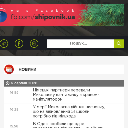
НОВИНИ
6 серпня 2026
Німецькі партнери передали
16:59
Миколаєву вантажівку з краном-
маніпулятором
У мерії Миколаєва дійшли висновку,
16:29
що на відновлення 51 школи
потрібно пів мільярда
В Одесі зробили ще одне
15:58