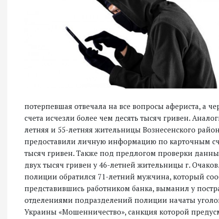
потерпевшая отвечала на все вопросы афериста, а чер
счета исчезли более чем десять тысяч гривен. Анал
летняя и 55-летняя жительницы Вознесенского район
предоставили личную информацию по карточным сче
тысяч гривен. Также под предлогом проверки данн
двух тысяч гривен у 46-летней жительницы г. Очаков
полиции обратился 71-летний мужчина, который соо
представившись работником банка, выманил у постр
отделениями подразделений полиции начаты уголовн
Украины «Мошенничество», санкция которой предус