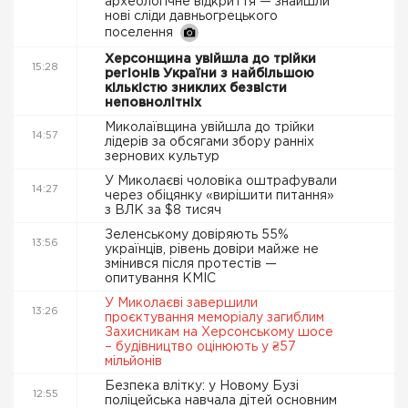
археологічне відкриття — знайшли
нові сліди давньогрецького
поселення
Херсонщина увійшла до трійки
15:28
регіонів України з найбільшою
кількістю зниклих безвісти
неповнолітніх
Миколаївщина увійшла до трійки
14:57
лідерів за обсягами збору ранніх
зернових культур
У Миколаєві чоловіка оштрафували
14:27
через обіцянку «вирішити питання»
з ВЛК за $8 тисяч
Зеленському довіряють 55%
13:56
українців, рівень довіри майже не
змінився після протестів —
опитування КМІС
У Миколаєві завершили
13:26
проєктування меморіалу загиблим
Захисникам на Херсонському шосе
– будівництво оцінюють у ₴57
мільйонів
Безпека влітку: у Новому Бузі
12:55
поліцейська навчала дітей основним