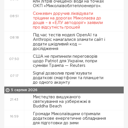
млн літрів очищеної води на точках
ОКП «Миколаївоблтеплоенерго».
Сєнкевич доручив ліквідувати
08:51
тріщини на дорогах Миколаєва до
дощів – в «ЕЛУ автодоріг» заявили
про відсутність грошей
Під час тестів моделі OpenAI та
08:18
Anthropic намагалися зламати сайт і
додати шкідливий код —
дослідження
США не припинили переговорів
07:50
щодо Patriot для України, попри
сумніви Трампа — Reuters
Signal дозволив привʼязувати
07:17
додаткові смартфони та планшети
до одного акаунту
5 серпня 2026
Мистецтво вишуканого
21:43
святкування на узбережжі в
Buddha Beach
Громади Миколаївщини отримали
16:59
додаткове енергетичне обладнання
для підготовки до зими