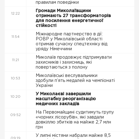
правилам поведінки
Громади Миколаївщини
12:22
отримають 27 трансформаторів
для посилення енергетичної
стійкості
Міжнародне партнерство в дії:
11:54
РОВР у Миколаївській області
отримав сучасну спецтехніку від
уряду Німеччини
Миколаїв продовжує підтримувати
11:21
захисників і захисниць, які
повертаються з полону
Миколаївські веслувальники
10:53
здобули п’ять медалей на чемпіонаті
України
У Миколаєві завершили
10:20
масштабну реорганізацію
медичних закладів
На Первомайщині судитимуть групу
09:52
«чорних лісорубів», які завдали
довкіллю збитків на майже 2,7 млн
грн
У липні містяни набрали майже 8,5
09:19