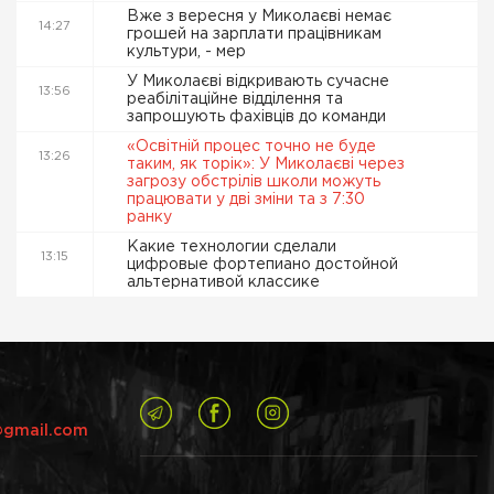
Вже з вересня у Миколаєві немає
14:27
грошей на зарплати працівникам
культури, - мер
У Миколаєві відкривають сучасне
13:56
реабілітаційне відділення та
запрошують фахівців до команди
«Освітній процес точно не буде
13:26
таким, як торік»: У Миколаєві через
загрозу обстрілів школи можуть
працювати у дві зміни та з 7:30
ранку
Какие технологии сделали
13:15
цифровые фортепиано достойной
альтернативой классике
@gmail.com