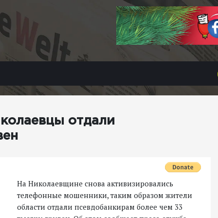
иколаевцы отдали
вен
На Николаевщине снова активизировались
телефонные мошенники, таким образом жители
области отдали псевдобанкирам более чем 33