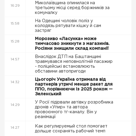
Миколаївщина опинилася на
16:29
третьому місці серед боржників за
комуналку
На Одещині чоловік поліз у
15:58
колодязь рятувати кішку й сам
застряг
Морозиво «Ласунка» може
15:28
тимчасово зникнути з магазинів.
Росіяни знищили склад компанії
Внаслідок ДТП на Баштанщині
14:57
травмувався неповнолітній пасажир
- поліцейські встановлюють
обставини автопригоди
Цьогоріч Україна отримала від
14:32
партнерів утричі менше ракет для
ППО, порівнюючи із 2025 роком —
Зеленський
У Росії підірвали автівку розробника
14:29
дронів «Упир» та автора
провоєнного тг-каналу. Він у
реанімації
Как регулируемый стол помогает
14:27
дольше сохранять рабочий темп