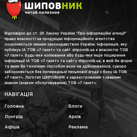
Відповідно до ст. 26 Закону України "Про інформаційні агенції"
право власності на продукцію інформаційного агентства
охороняється чинним законодавством України. Інформація, яку
публікує ІА ТОВ «7 газет» та сайт shipovnik.ua є власністю ТОВ
«7 газет». Будь-яке копіювання або будь-яке інше поширення
інформації ІА ТОВ «7 газет» та сайту shipovnik.ua, в якій би формі
та яким би технічним способом воно не здійснювалося, суворо
забороняється без попередньої письмової згоди з боку ІА ТОВ
«7 газет». Логотип ШИПОВНИК є зареєстрованим товарним
знаком (знаком обслуговування) ТОВ «7 газет».
НАВІГАЦІЯ
Головна
Блоги
Лонгрід
Архів
Афіша
Реклама