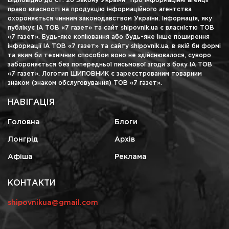
Відповідно до ст. 26 Закону України "Про інформаційні агенції"
право власності на продукцію інформаційного агентства
охороняється чинним законодавством України. Інформація, яку
публікує ІА ТОВ «7 газет» та сайт shipovnik.ua є власністю ТОВ
«7 газет». Будь-яке копіювання або будь-яке інше поширення
інформації ІА ТОВ «7 газет» та сайту shipovnik.ua, в якій би формі
та яким би технічним способом воно не здійснювалося, суворо
забороняється без попередньої письмової згоди з боку ІА ТОВ
«7 газет». Логотип ШИПОВНИК є зареєстрованим товарним
знаком (знаком обслуговування) ТОВ «7 газет».
НАВІГАЦІЯ
Головна
Блоги
Лонгрід
Архів
Афіша
Реклама
КОНТАКТИ
shipovnikua@gmail.com