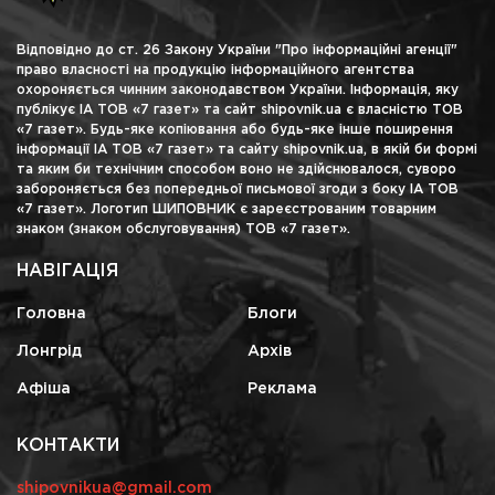
Відповідно до ст. 26 Закону України "Про інформаційні агенції"
право власності на продукцію інформаційного агентства
охороняється чинним законодавством України. Інформація, яку
публікує ІА ТОВ «7 газет» та сайт shipovnik.ua є власністю ТОВ
«7 газет». Будь-яке копіювання або будь-яке інше поширення
інформації ІА ТОВ «7 газет» та сайту shipovnik.ua, в якій би формі
та яким би технічним способом воно не здійснювалося, суворо
забороняється без попередньої письмової згоди з боку ІА ТОВ
«7 газет». Логотип ШИПОВНИК є зареєстрованим товарним
знаком (знаком обслуговування) ТОВ «7 газет».
НАВІГАЦІЯ
Головна
Блоги
Лонгрід
Архів
Афіша
Реклама
КОНТАКТИ
shipovnikua@gmail.com