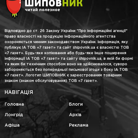
Відповідно до ст. 26 Закону України "Про інформаційні агенції"
право власності на продукцію інформаційного агентства
охороняється чинним законодавством України. Інформація, яку
публікує ІА ТОВ «7 газет» та сайт shipovnik.ua є власністю ТОВ
«7 газет». Будь-яке копіювання або будь-яке інше поширення
інформації ІА ТОВ «7 газет» та сайту shipovnik.ua, в якій би формі
та яким би технічним способом воно не здійснювалося, суворо
забороняється без попередньої письмової згоди з боку ІА ТОВ
«7 газет». Логотип ШИПОВНИК є зареєстрованим товарним
знаком (знаком обслуговування) ТОВ «7 газет».
НАВІГАЦІЯ
Головна
Блоги
Лонгрід
Архів
Афіша
Реклама