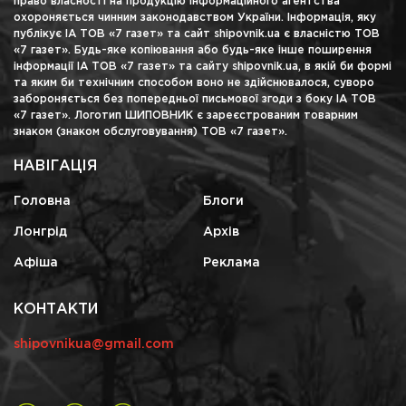
право власності на продукцію інформаційного агентства
охороняється чинним законодавством України. Інформація, яку
публікує ІА ТОВ «7 газет» та сайт shipovnik.ua є власністю ТОВ
«7 газет». Будь-яке копіювання або будь-яке інше поширення
інформації ІА ТОВ «7 газет» та сайту shipovnik.ua, в якій би формі
та яким би технічним способом воно не здійснювалося, суворо
забороняється без попередньої письмової згоди з боку ІА ТОВ
«7 газет». Логотип ШИПОВНИК є зареєстрованим товарним
знаком (знаком обслуговування) ТОВ «7 газет».
НАВІГАЦІЯ
Головна
Блоги
Лонгрід
Архів
Афіша
Реклама
КОНТАКТИ
shipovnikua@gmail.com