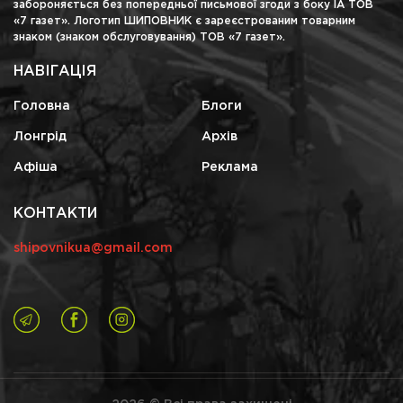
забороняється без попередньої письмової згоди з боку ІА ТОВ
«7 газет». Логотип ШИПОВНИК є зареєстрованим товарним
знаком (знаком обслуговування) ТОВ «7 газет».
НАВІГАЦІЯ
Головна
Блоги
Лонгрід
Архів
Афіша
Реклама
КОНТАКТИ
shipovnikua@gmail.com