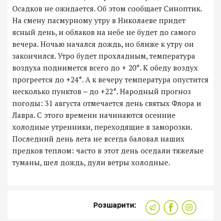
Осадков не ожидается. Об этом сообщает Синоптик.
На смену пасмурному утру в Николаеве придет
ясный день, и облаков на небе не будет до самого
вечера. Ночью начался дождь, но ближе к утру он
закончился. Утро будет прохладным, температура
воздуха поднимется всего до + 20°. К обеду воздух
прогреется до +24°. А к вечеру температура опустится
несколько пунктов ‒ до +22°. Народный прогноз
погоды: 31 августа отмечается день святых Флора и
Лавра. С этого времени начинаются осенние
холодные утренники, переходящие в заморозки.
Последний день лета не всегда баловал наших
предков теплом: часто в этот день оседали тяжелые
туманы, шел дождь, дули ветры холодные.
Розшарити: