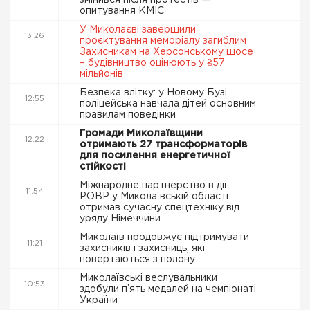
змінився після протестів —
опитування КМІС
У Миколаєві завершили
13:26
проєктування меморіалу загиблим
Захисникам на Херсонському шосе
– будівництво оцінюють у ₴57
мільйонів
Безпека влітку: у Новому Бузі
12:55
поліцейська навчала дітей основним
правилам поведінки
Громади Миколаївщини
12:22
отримають 27 трансформаторів
для посилення енергетичної
стійкості
Міжнародне партнерство в дії:
11:54
РОВР у Миколаївській області
отримав сучасну спецтехніку від
уряду Німеччини
Миколаїв продовжує підтримувати
11:21
захисників і захисниць, які
повертаються з полону
Миколаївські веслувальники
10:53
здобули п’ять медалей на чемпіонаті
України