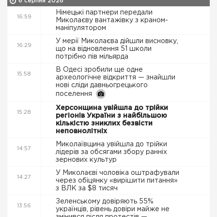
6 серпня 2026
Німецькі партнери передали
16:59
Миколаєву вантажівку з краном-
маніпулятором
У мерії Миколаєва дійшли висновку,
16:29
що на відновлення 51 школи
потрібно пів мільярда
В Одесі зробили ще одне
15:58
археологічне відкриття — знайшли
нові сліди давньогрецького
поселення
Херсонщина увійшла до трійки
15:28
регіонів України з найбільшою
кількістю зниклих безвісти
неповнолітніх
Миколаївщина увійшла до трійки
14:57
лідерів за обсягами збору ранніх
зернових культур
У Миколаєві чоловіка оштрафували
14:27
через обіцянку «вирішити питання»
з ВЛК за $8 тисяч
Зеленському довіряють 55%
13:56
українців, рівень довіри майже не