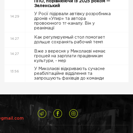
ППО, порівнюючи із 2025 роком —
Зеленський
У Росії підірвали автівку розробника
14:29
дронів «Упир» та автора
провоєнного тг-каналу. Він у
реанімації
Как регулируемый стол помогает
14:27
дольше сохранять рабочий темп
Вже з вересня у Миколаєві немає
14:27
грошей на зарплати працівникам
культури, - мер
У Миколаєві відкривають сучасне
13:56
реабілітаційне відділення та
запрошують фахівців до команди
@gmail.com