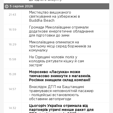
5 серпня 2026
Мистецтво вишуканого
21:43
святкування на узбережжі в
Buddha Beach
Громади Миколаївщини отримали
16:59
додаткове енергетичне обладнання
для підготовки до зими
Миколаївщина опинилася на
16:29
третьому місці серед боржників за
комуналку
На Одещині чоловік поліз у
15:58
колодязь рятувати кішку й сам
застряг
Морозиво «Ласунка» може
15:28
тимчасово зникнути з магазинів.
Росіяни знищили склад компанії
Внаслідок ДТП на Баштанщині
14:57
травмувався неповнолітній пасажир
- поліцейські встановлюють
обставини автопригоди
Цьогоріч Україна отримала від
14:32
партнерів утричі менше ракет для