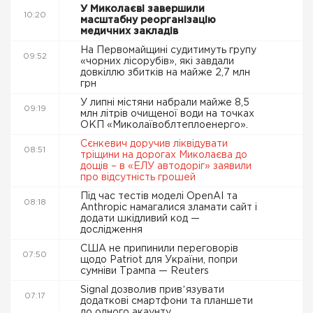
У Миколаєві завершили
10:20
масштабну реорганізацію
медичних закладів
На Первомайщині судитимуть групу
09:52
«чорних лісорубів», які завдали
довкіллю збитків на майже 2,7 млн
грн
У липні містяни набрали майже 8,5
09:19
млн літрів очищеної води на точках
ОКП «Миколаївоблтеплоенерго».
Сєнкевич доручив ліквідувати
08:51
тріщини на дорогах Миколаєва до
дощів – в «ЕЛУ автодоріг» заявили
про відсутність грошей
Під час тестів моделі OpenAI та
08:18
Anthropic намагалися зламати сайт і
додати шкідливий код —
дослідження
США не припинили переговорів
07:50
щодо Patriot для України, попри
сумніви Трампа — Reuters
Signal дозволив привʼязувати
07:17
додаткові смартфони та планшети
до одного акаунту