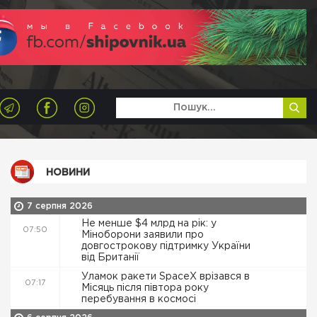
НОВИНИ
7 серпня 2026
Не менше $4 млрд на рік: у
07:50
Міноборони заявили про
довгострокову підтримку України
від Британії
Уламок ракети SpaceX врізався в
07:17
Місяць після півтора року
перебування в космосі