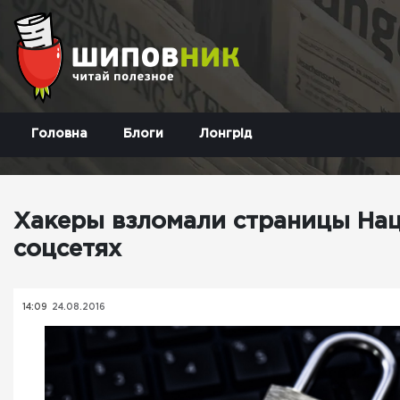
Головна
Блоги
Лонгрід
Хакеры взломали страницы На
соцсетях
14:09
24.08.2016