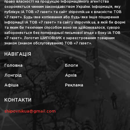
право власності на продукцію інформаційного агентства
охороняється чинним законодавством України. Інформація, яку
публікує ІА ТОВ «7 газет» та сайт shipovnik.ua є власністю ТОВ
«7 газет». Будь-яке копіювання або будь-яке інше поширення
інформації ІА ТОВ «7 газет» та сайту shipovnik.ua, в якій би формі
та яким би технічним способом воно не здійснювалося, суворо
забороняється без попередньої письмової згоди з боку ІА ТОВ
«7 газет». Логотип ШИПОВНИК є зареєстрованим товарним
знаком (знаком обслуговування) ТОВ «7 газет».
НАВІГАЦІЯ
Головна
Блоги
Лонгрід
Архів
Афіша
Реклама
КОНТАКТИ
shipovnikua@gmail.com