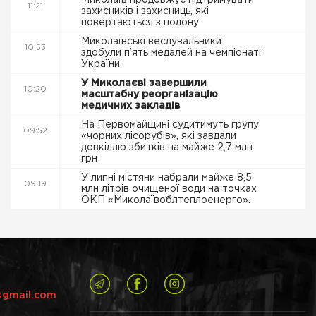
Миколаїв продовжує підтримувати
11:21
захисників і захисниць, які
повертаються з полону
Миколаївські веслувальники
10:53
здобули п’ять медалей на чемпіонаті
України
У Миколаєві завершили
10:20
масштабну реорганізацію
медичних закладів
На Первомайщині судитимуть групу
09:52
«чорних лісорубів», які завдали
довкіллю збитків на майже 2,7 млн
грн
У липні містяни набрали майже 8,5
09:19
млн літрів очищеної води на точках
ОКП «Миколаївоблтеплоенерго».
@gmail.com