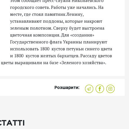
этом сообщает пресс-служба Николаевского
городского совета. Работы уже начались. На
месте, где стоял памятник Ленину,
устанавливают поддоны, которые накроют
зеленым полотном. Сверху будет выстроена
цветочная композиция. Для «создания»
Государственного флага Украины планируют
использовать 1800 кустов петуньи синего цвета
и 1800 кустов желтых бархатцев. Рассаду цветов
я цветы выращивали на базе «Зеленого хозяйства».
Розшарити:
СТАТТІ