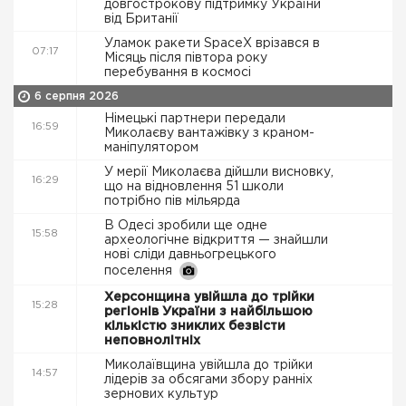
довгострокову підтримку України
від Британії
Уламок ракети SpaceX врізався в
07:17
Місяць після півтора року
перебування в космосі
6 серпня 2026
Німецькі партнери передали
16:59
Миколаєву вантажівку з краном-
маніпулятором
У мерії Миколаєва дійшли висновку,
16:29
що на відновлення 51 школи
потрібно пів мільярда
В Одесі зробили ще одне
15:58
археологічне відкриття — знайшли
нові сліди давньогрецького
поселення
Херсонщина увійшла до трійки
15:28
регіонів України з найбільшою
кількістю зниклих безвісти
неповнолітніх
Миколаївщина увійшла до трійки
14:57
лідерів за обсягами збору ранніх
зернових культур