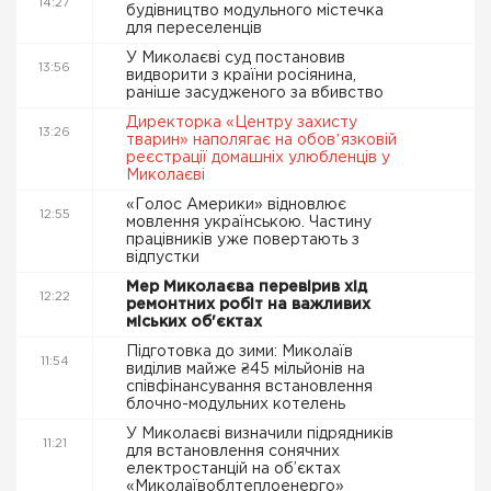
14:27
будівництво модульного містечка
для переселенців
У Миколаєві суд постановив
13:56
видворити з країни росіянина,
раніше засудженого за вбивство
Директорка «Центру захисту
13:26
тварин» наполягає на обовʼязковій
реєстрації домашніх улюбленців у
Миколаєві
«Голос Америки» відновлює
12:55
мовлення українською. Частину
працівників уже повертають з
відпустки
Мер Миколаєва перевірив хід
12:22
ремонтних робіт на важливих
міських об'єктах
Підготовка до зими: Миколаїв
11:54
виділив майже ₴45 мільйонів на
співфінансування встановлення
блочно-модульних котелень
У Миколаєві визначили підрядників
11:21
для встановлення сонячних
електростанцій на об’єктах
«Миколаївоблтеплоенерго»