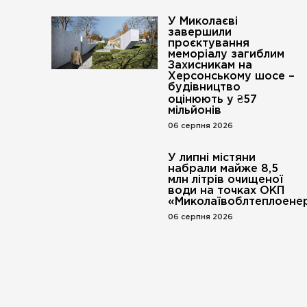
У Миколаєві
завершили
проєктування
меморіалу загиблим
Захисникам на
Херсонському шосе –
будівництво
оцінюють у ₴57
мільйонів
06 серпня 2026
У липні містяни
набрали майже 8,5
млн літрів очищеної
води на точках ОКП
«Миколаївоблтеплоенер
06 серпня 2026