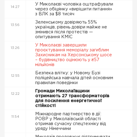
У Миколаєві чоловіка оштрафували
14:27
через обіцянку «вирішити питання»
з ВЛК за $8 тисяч
Зеленському довіряють 55%
13:56
українців, рівень довіри майже не
змінився після протестів —
опитування КМІС
У Миколаєві завершили
13:26
проєктування меморіалу загиблим
Захисникам на Херсонському шосе
– будівництво оцінюють у ₴57
мільйонів
Безпека влітку: у Новому Бузі
12:55
поліцейська навчала дітей основним
правилам поведінки
Громади Миколаївщини
12:22
отримають 27 трансформаторів
для посилення енергетичної
стійкості
Міжнародне партнерство в дії:
11:54
РОВР у Миколаївській області
отримав сучасну спецтехніку від
уряду Німеччини