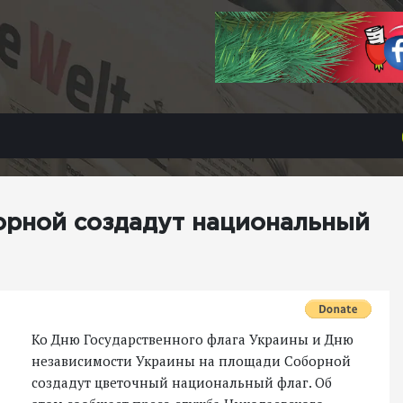
орной создадут национальный
Ко Дню Государственного флага Украины и Дню
независимости Украины на площади Соборной
создадут цветочный национальный флаг. Об