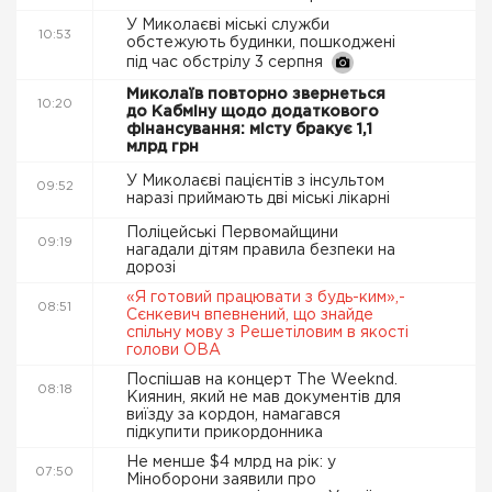
У Миколаєві міські служби
10:53
обстежують будинки, пошкоджені
під час обстрілу 3 серпня
Миколаїв повторно звернеться
10:20
до Кабміну щодо додаткового
фінансування: місту бракує 1,1
млрд грн
У Миколаєві пацієнтів з інсультом
09:52
наразі приймають дві міські лікарні
Поліцейські Первомайщини
09:19
нагадали дітям правила безпеки на
дорозі
«Я готовий працювати з будь-ким»,-
08:51
Сєнкевич впевнений, що знайде
спільну мову з Решетіловим в якості
голови ОВА
Поспішав на концерт The Weeknd.
08:18
Киянин, який не мав документів для
виїзду за кордон, намагався
підкупити прикордонника
Не менше $4 млрд на рік: у
07:50
Міноборони заявили про