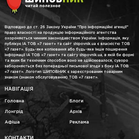
Відповідно до ст. 26 Закону України "Про інформаційні агенції"
право власності на продукцію інформаційного агентства
охороняється чинним законодавством України. Інформація, яку
публікує ІА ТОВ «7 газет» та сайт shipovnik.ua є власністю ТОВ
«7 газет». Будь-яке копіювання або будь-яке інше поширення
інформації ІА ТОВ «7 газет» та сайту shipovnik.ua, в якій би формі
та яким би технічним способом воно не здійснювалося, суворо
забороняється без попередньої письмової згоди з боку ІА ТОВ
«7 газет». Логотип ШИПОВНИК є зареєстрованим товарним
знаком (знаком обслуговування) ТОВ «7 газет».
НАВІГАЦІЯ
Головна
Блоги
Лонгрід
Архів
Афіша
Реклама
КОНТАКТИ