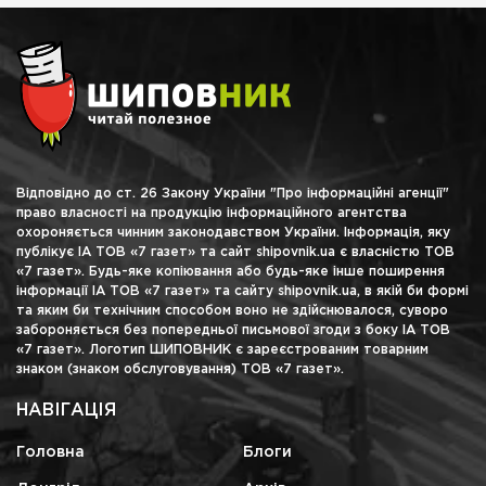
Відповідно до ст. 26 Закону України "Про інформаційні агенції"
право власності на продукцію інформаційного агентства
охороняється чинним законодавством України. Інформація, яку
публікує ІА ТОВ «7 газет» та сайт shipovnik.ua є власністю ТОВ
«7 газет». Будь-яке копіювання або будь-яке інше поширення
інформації ІА ТОВ «7 газет» та сайту shipovnik.ua, в якій би формі
та яким би технічним способом воно не здійснювалося, суворо
забороняється без попередньої письмової згоди з боку ІА ТОВ
«7 газет». Логотип ШИПОВНИК є зареєстрованим товарним
знаком (знаком обслуговування) ТОВ «7 газет».
НАВІГАЦІЯ
Головна
Блоги