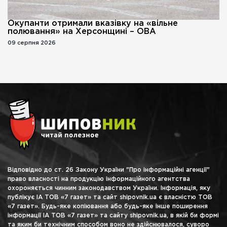
Окупанти отримали вказівку на «вільне
полювання» на Херсонщині – ОВА
09 серпня 2026
Відповідно до ст. 26 Закону України "Про інформаційні агенції"
право власності на продукцію інформаційного агентства
охороняється чинним законодавством України. Інформація, яку
публікує ІА ТОВ «7 газет» та сайт shipovnik.ua є власністю ТОВ
«7 газет». Будь-яке копіювання або будь-яке інше поширення
інформації ІА ТОВ «7 газет» та сайту shipovnik.ua, в якій би формі
та яким би технічним способом воно не здійснювалося, суворо