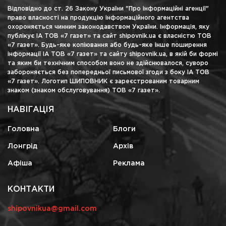
Відповідно до ст. 26 Закону України "Про інформаційні агенції"
право власності на продукцію інформаційного агентства
охороняється чинним законодавством України. Інформація, яку
публікує ІА ТОВ «7 газет» та сайт shipovnik.ua є власністю ТОВ
«7 газет». Будь-яке копіювання або будь-яке інше поширення
інформації ІА ТОВ «7 газет» та сайту shipovnik.ua, в якій би формі
та яким би технічним способом воно не здійснювалося, суворо
забороняється без попередньої письмової згоди з боку ІА ТОВ
«7 газет». Логотип ШИПОВНИК є зареєстрованим товарним
знаком (знаком обслуговування) ТОВ «7 газет».
НАВІГАЦІЯ
Головна
Блоги
Лонгрід
Архів
Афіша
Реклама
КОНТАКТИ
shipovnikua@gmail.com