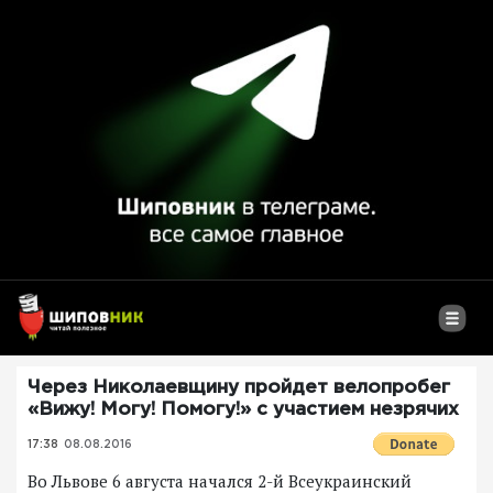
Через Николаевщину пройдет велопробег
«Вижу! Могу! Помогу!» с участием незрячих
17:38
08.08.2016
Во Львове 6 августа начался 2-й Всеукраинский