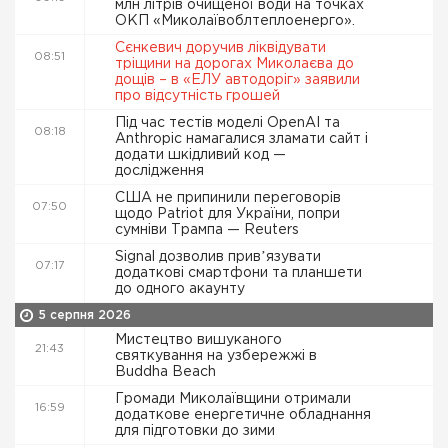
млн літрів очищеної води на точках
ОКП «Миколаївоблтеплоенерго».
Сєнкевич доручив ліквідувати
08:51
тріщини на дорогах Миколаєва до
дощів – в «ЕЛУ автодоріг» заявили
про відсутність грошей
Під час тестів моделі OpenAI та
08:18
Anthropic намагалися зламати сайт і
додати шкідливий код —
дослідження
США не припинили переговорів
07:50
щодо Patriot для України, попри
сумніви Трампа — Reuters
Signal дозволив привʼязувати
07:17
додаткові смартфони та планшети
до одного акаунту
5 серпня 2026
Мистецтво вишуканого
21:43
святкування на узбережжі в
Buddha Beach
Громади Миколаївщини отримали
16:59
додаткове енергетичне обладнання
для підготовки до зими