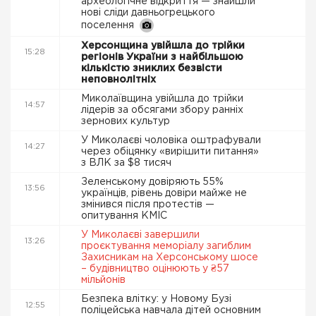
археологічне відкриття — знайшли
нові сліди давньогрецького
поселення
Херсонщина увійшла до трійки
15:28
регіонів України з найбільшою
кількістю зниклих безвісти
неповнолітніх
Миколаївщина увійшла до трійки
14:57
лідерів за обсягами збору ранніх
зернових культур
У Миколаєві чоловіка оштрафували
14:27
через обіцянку «вирішити питання»
з ВЛК за $8 тисяч
Зеленському довіряють 55%
13:56
українців, рівень довіри майже не
змінився після протестів —
опитування КМІС
У Миколаєві завершили
13:26
проєктування меморіалу загиблим
Захисникам на Херсонському шосе
– будівництво оцінюють у ₴57
мільйонів
Безпека влітку: у Новому Бузі
12:55
поліцейська навчала дітей основним