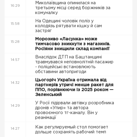
Миколаївщина опинилася на
16:29
третьому місці серед боржників за
комуналку
На Одещині чоловік поліз у
15:58
колодязь рятувати кішку й сам
застряг
Морозиво «Ласунка» може
15:28
тимчасово зникнути з магазинів.
Росіяни знищили склад компанії
Внаслідок ДТП на Баштанщині
14:57
травмувався неповнолітній пасажир
- поліцейські встановлюють
обставини автопригоди
Цьогоріч Україна отримала від
14:32
партнерів утричі менше ракет для
ППО, порівнюючи із 2025 роком —
Зеленський
У Росії підірвали автівку розробника
14:29
дронів «Упир» та автора
провоєнного тг-каналу. Він у
реанімації
Как регулируемый стол помогает
14:27
дольше сохранять рабочий темп