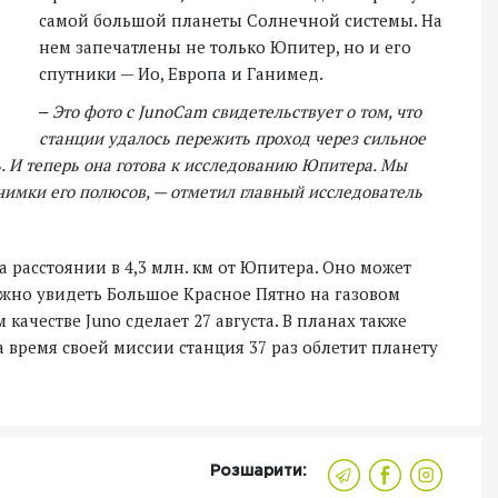
самой большой планеты Солнечной системы. На
нем запечатлены не только Юпитер, но и его
спутники — Ио, Европа и Ганимед.
‒ Это фото с JunoCam свидетельствует о том, что
станции удалось пережить проход через сильное
. И теперь она готова к исследованию Юпитера. Мы
нимки его полюсов, — отметил главный исследователь
 расстоянии в 4,3 млн. км от Юпитера. Оно может
можно увидеть Большое Красное Пятно на газовом
качестве Juno сделает 27 августа. В планах также
 время своей миссии станция 37 раз облетит планету
Розшарити: