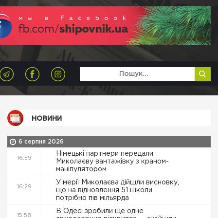
НОВИНИ
6 серпня 2026
Німецькі партнери передали
16:59
Миколаєву вантажівку з краном-
маніпулятором
У мерії Миколаєва дійшли висновку,
16:29
що на відновлення 51 школи
потрібно пів мільярда
В Одесі зробили ще одне
15:58