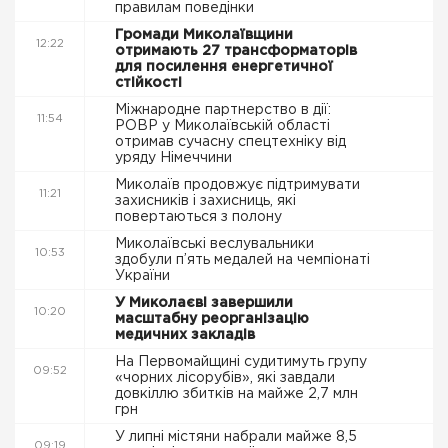
правилам поведінки
Громади Миколаївщини
12:22
отримають 27 трансформаторів
для посилення енергетичної
стійкості
Міжнародне партнерство в дії:
11:54
РОВР у Миколаївській області
отримав сучасну спецтехніку від
уряду Німеччини
Миколаїв продовжує підтримувати
11:21
захисників і захисниць, які
повертаються з полону
Миколаївські веслувальники
10:53
здобули п’ять медалей на чемпіонаті
України
У Миколаєві завершили
10:20
масштабну реорганізацію
медичних закладів
На Первомайщині судитимуть групу
09:52
«чорних лісорубів», які завдали
довкіллю збитків на майже 2,7 млн
грн
У липні містяни набрали майже 8,5
09:19