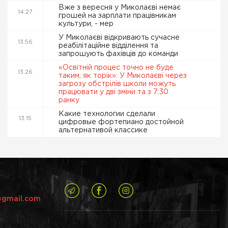
Вже з вересня у Миколаєві немає
14:27
грошей на зарплати працівникам
культури, - мер
У Миколаєві відкривають сучасне
13:56
реабілітаційне відділення та
запрошують фахівців до команди
«Освітній процес точно не буде
13:26
таким, як торік»: У Миколаєві через
загрозу обстрілів школи можуть
працювати у дві зміни та з 7:30
ранку
Какие технологии сделали
13:15
цифровые фортепиано достойной
альтернативой классике
@gmail.com