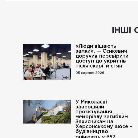
ІНШІ 
«Люди вішають
замки», — Сєнкевич
доручив перевірити
доступ до укриттів
після скарг містян
05 серпня 2026
У Миколаєві
завершили
проєктування
меморіалу загиблим
Захисникам на
Херсонському шосе –
будівництво
оцінюють у ₴57