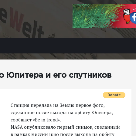
 Юпитера и его спутников
Станция передала на Землю первое фото,
сделанное после выхода на орбиту Юпитера,
сообщает «Be in trend».
NASA опубликовало первый снимок, сделанный
в рамках миссии Juno после выхода на орбиту