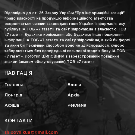
Відповідно до ст. 26 Закону України "Про інформаційні агенції"
право власності на продукцію інформаційного агентства
охороняється чинним законодавством України. Інформація, яку
публікує ІА ТОВ «7 газет» та сайт shipovnik.ua є власністю ТОВ
«7 газет». Будь-яке копіювання або будь-яке інше поширення
інформації ІА ТОВ «7 газет» та сайту shipovnik.ua, в якій би формі
та яким би технічним способом воно не здійснювалося, суворо
забороняється без попередньої письмової згоди з боку ІА ТОВ
«7 газет». Логотип ШИПОВНИК є зареєстрованим товарним
знаком (знаком обслуговування) ТОВ «7 газет».
НАВІГАЦІЯ
Головна
Блоги
Лонгрід
Архів
Афіша
Реклама
КОНТАКТИ
shipovnikua@gmail.com