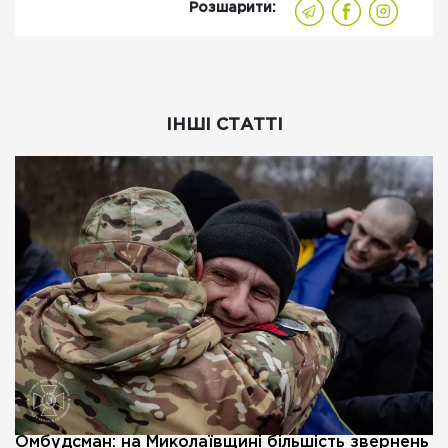
Розшарити:
ІНШІ СТАТТІ
Омбудсман: на Миколаївщині більшість звернень