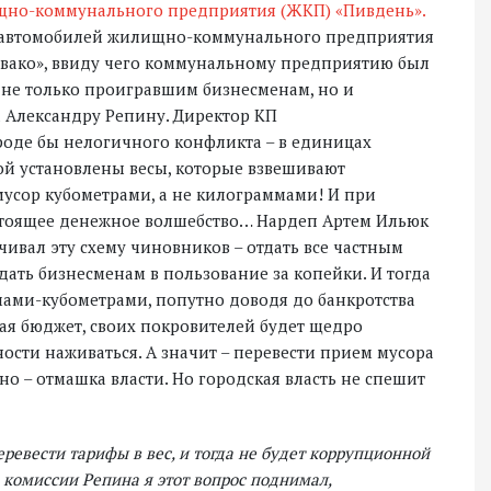
ищно-коммунального предприятия (ЖКП) «Пивдень».
ть автомобилей жилищно-коммунального предприятия
вако», ввиду чего коммунальному предприятию был
 не только проигравшим бизнесменам, но и
 Александру Репину. Директор КП
вроде бы нелогичного конфликта – в единицах
ой установлены весы, которые взвешивают
 мусор кубометрами, а не килограммами! И при
стоящее денежное волшебство… Нардеп Артем Ильюк
учивал эту схему чиновников – отдать все частным
ать бизнесменам в пользование за копейки. И тогда
ммами-кубометрами, попутно доводя до банкротства
я бюджет, своих покровителей будет щедро
ности наживаться. А значит – перевести прием мусора
о – отмашка власти. Но городская власть не спешит
евести тарифы в вес, и тогда не будет коррупционной
 комиссии Репина я этот вопрос поднимал,