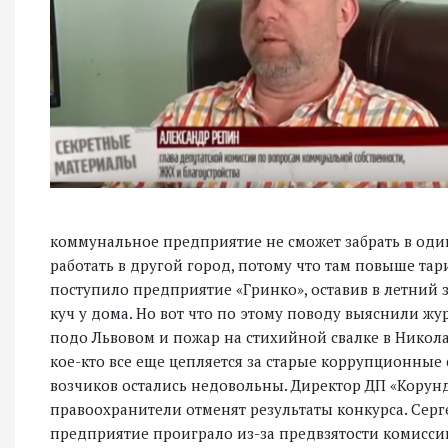
коммунальное предприятие не сможет забрать в оди
работать в другой город, потому что там повыше тари
поступило предприятие «Гринко», оставив в летний
куч у дома. Но вот что по этому поводу выяснили ж
подо Львовом и пожар на стихийной свалке в Никол
кое-кто все еще цепляется за старые коррупционные
возчиков остались недовольны. Директор ДП «Корунд
правоохранители отменят результаты конкурса. Серге
предприятие проиграло из-за предвзятости комисси