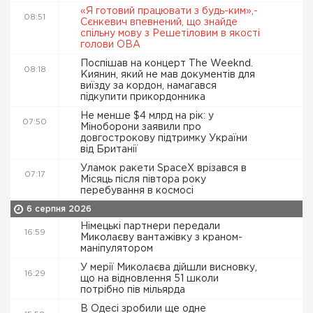
«Я готовий працювати з будь-ким»,-
08:51
Сєнкевич впевнений, що знайде
спільну мову з Решетіловим в якості
голови ОВА
Поспішав на концерт The Weeknd.
08:18
Киянин, який не мав документів для
виїзду за кордон, намагався
підкупити прикордонника
Не менше $4 млрд на рік: у
07:50
Міноборони заявили про
довгострокову підтримку України
від Британії
Уламок ракети SpaceX врізався в
07:17
Місяць після півтора року
перебування в космосі
6 серпня 2026
Німецькі партнери передали
16:59
Миколаєву вантажівку з краном-
маніпулятором
У мерії Миколаєва дійшли висновку,
16:29
що на відновлення 51 школи
потрібно пів мільярда
В Одесі зробили ще одне