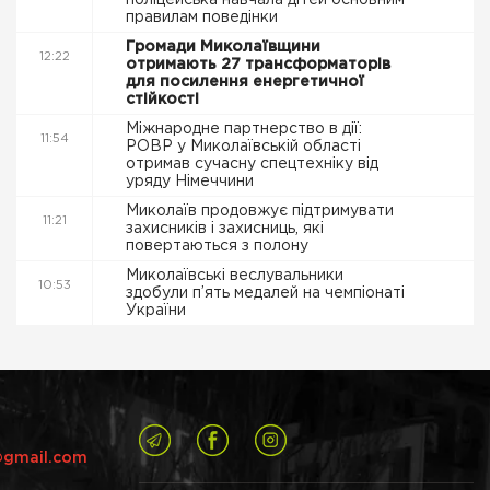
поліцейська навчала дітей основним
правилам поведінки
Громади Миколаївщини
12:22
отримають 27 трансформаторів
для посилення енергетичної
стійкості
Міжнародне партнерство в дії:
11:54
РОВР у Миколаївській області
отримав сучасну спецтехніку від
уряду Німеччини
Миколаїв продовжує підтримувати
11:21
захисників і захисниць, які
повертаються з полону
Миколаївські веслувальники
10:53
здобули п’ять медалей на чемпіонаті
України
@gmail.com