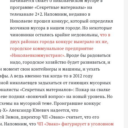
начинается сюжет о николаевском мусоре в
программе «Секретные материалы» на
телеканале 2+2. Напомним, недавно в
Николаеве прошел конкурс, который определил
возчиков мусора в нашем городе. Но некоторые
чиновники остались крайне недовольны,
что в
двух районах города конкурс выиграло их же,
городское коммунальное предприятие
«Николаевкоммунстранс»
. Вроде бы радоваться
надо, городское хозяйство будет развиваться, и
н момент свои контейнеры и машины, и уехать
фы. А ведь именно так когда-то в 2012 году
 зной николаевцев задыхаться от гниющих мусорных
урналисты «Секретных материалов»: Пожар на свалке
аеве поднял «вонючий вопрос» на новый уровень. Но
 схемы на мусорной теме. Проигравшие конкурс
-Х» Александр Юлевич надеется, что
й Зимов, директор ЧП «Эвако» считает, что его
и. Напомним, что
ЧП «Эвако» фигурирует в уголовном