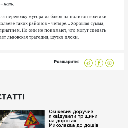
– ноль.
 за перевозку мусора из баков на полигон возчики
колаеве таких районов – четыре… Хорошая сумма,
риятием. Но они не понимают, что могут сделать
ает львовская трагедия, шутки плохи.
Розшарити:
СТАТТІ
Сєнкевич доручив
ліквідувати тріщини
на дорогах
Миколаєва до дощів