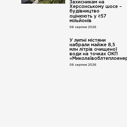
Захисникам на
Херсонському шосе –
будівництво
оцінюють у ₴57
мільйонів
06 серпня 2026
У липні містяни
набрали майже 8,5
млн літрів очищеної
води на точках ОКП
«Миколаївоблтеплоенер
06 серпня 2026