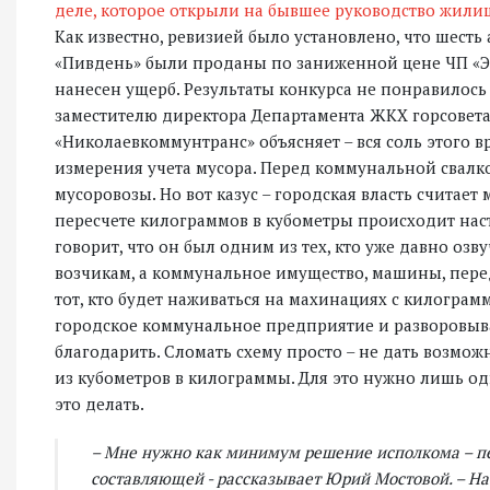
деле, которое открыли на бывшее руководство жил
Как известно, ревизией было установлено, что шес
«Пивдень» были проданы по заниженной цене ЧП «Э
нанесен ущерб. Результаты конкурса не понравилось
заместителю директора Департамента ЖКХ горсовета
«Николаевкоммунтранс» объясняет – вся соль этого 
измерения учета мусора. Перед коммунальной свалк
мусоровозы. Но вот казус – городская власть считает
пересчете килограммов в кубометры происходит на
говорит, что он был одним из тех, кто уже давно озв
возчикам, а коммунальное имущество, машины, перед
тот, кто будет наживаться на махинациях с килогра
городское коммунальное предприятие и разворовыва
благодарить. Сломать схему просто – не дать возмож
из кубометров в килограммы. Для это нужно лишь одн
это делать.
– Мне нужно как минимум решение исполкома – пер
составляющей - рассказывает Юрий Мостовой. – На