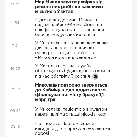
Мер Миколаєва перевірив хід
12:22
ремонтних робіт на важливих
міських об'єктах
Підготовка до зими: Миколаїв
11:54
виділив майже ₴45 мільйонів на
співфінансування встановлення
блочно-модульних котелень
У Миколаєві визначили підрядників
11:21
для встановлення сонячних
електростанцій на об’єктах
«Миколаївоблтеплоенерго»
У Миколаєві міські служби
10:53
обстежують будинки, пошкоджені
під час обстрілу 3 серпня
Миколаїв повторно звернеться
10:20
до Кабміну щодо додаткового
фінансування: місту бракує 1,1
млрд грн
У Миколаєві пацієнтів з інсультом
09:52
наразі приймають дві міські лікарні
Поліцейські Первомайщини
09:19
нагадали дітям правила безпеки на
дорозі