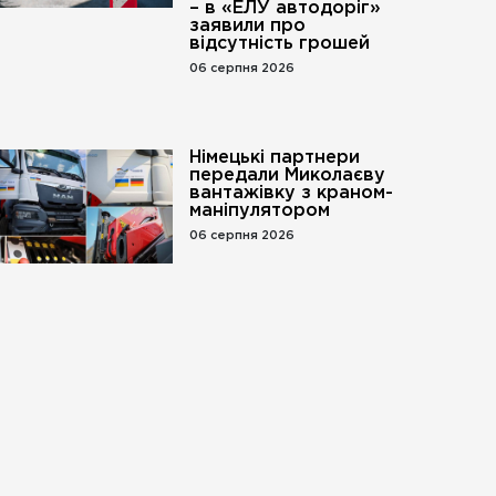
– в «ЕЛУ автодоріг»
заявили про
відсутність грошей
06 серпня 2026
Німецькі партнери
передали Миколаєву
вантажівку з краном-
маніпулятором
го».
06 серпня 2026