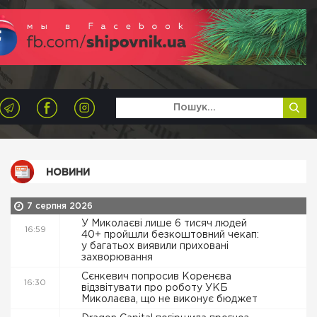
НОВИНИ
7 серпня 2026
У Миколаєві лише 6 тисяч людей
16:59
40+ пройшли безкоштовний чекап:
у багатьох виявили приховані
захворювання
Сєнкевич попросив Коренєва
16:30
відзвітувати про роботу УКБ
Миколаєва, що не виконує бюджет