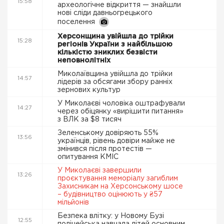
15:58
археологічне відкриття — знайшли
нові сліди давньогрецького
поселення
Херсонщина увійшла до трійки
15:28
регіонів України з найбільшою
кількістю зниклих безвісти
неповнолітніх
Миколаївщина увійшла до трійки
14:57
лідерів за обсягами збору ранніх
зернових культур
У Миколаєві чоловіка оштрафували
14:27
через обіцянку «вирішити питання»
з ВЛК за $8 тисяч
Зеленському довіряють 55%
13:56
українців, рівень довіри майже не
змінився після протестів —
опитування КМІС
У Миколаєві завершили
13:26
проєктування меморіалу загиблим
Захисникам на Херсонському шосе
– будівництво оцінюють у ₴57
мільйонів
Безпека влітку: у Новому Бузі
12:55