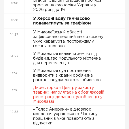
Dragon Capital погіршила прогноз
15:58
зростання економіки України у
2026 році до 1%
У Херсоні воду тимчасово
15:28
подаватимуть за графіком
У Миколаївській області
14:57
зафіксовано перший цього сезону
укус каракурта: постраждалу
госпіталізовано
У Миколаєві виділили землю під
14:27
будівництво модульного містечка
для переселенців
У Миколаєві суд постановив
13:56
видворити з країни росіянина,
раніше засудженого за вбивство
Директорка «Центру захисту
13:26
тварин» наполягає на обовʼязковій
реєстрації домашніх улюбленців у
Миколаєві
«Голос Америки» відновлює
12:55
мовлення українською. Частину
працівників уже повертають з
відпустки