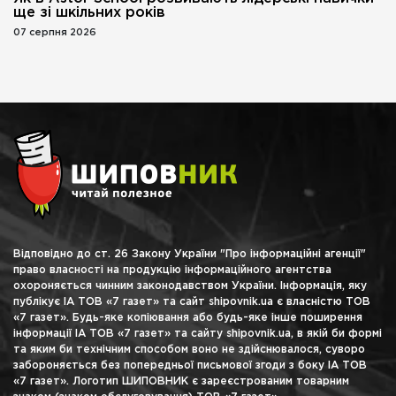
ще зі шкільних років
07 серпня 2026
Відповідно до ст. 26 Закону України "Про інформаційні агенції"
право власності на продукцію інформаційного агентства
охороняється чинним законодавством України. Інформація, яку
публікує ІА ТОВ «7 газет» та сайт shipovnik.ua є власністю ТОВ
«7 газет». Будь-яке копіювання або будь-яке інше поширення
інформації ІА ТОВ «7 газет» та сайту shipovnik.ua, в якій би формі
та яким би технічним способом воно не здійснювалося, суворо
забороняється без попередньої письмової згоди з боку ІА ТОВ
«7 газет». Логотип ШИПОВНИК є зареєстрованим товарним