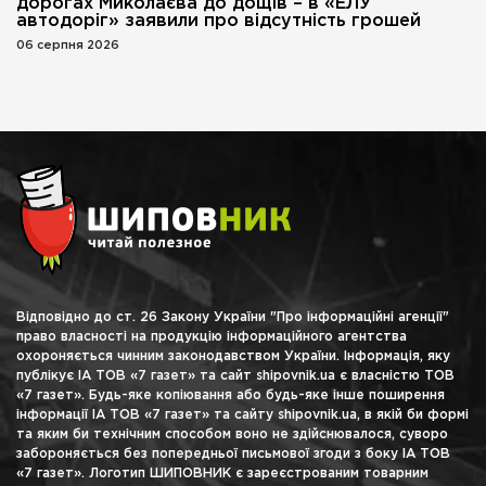
дорогах Миколаєва до дощів – в «ЕЛУ
автодоріг» заявили про відсутність грошей
06 серпня 2026
Відповідно до ст. 26 Закону України "Про інформаційні агенції"
право власності на продукцію інформаційного агентства
охороняється чинним законодавством України. Інформація, яку
публікує ІА ТОВ «7 газет» та сайт shipovnik.ua є власністю ТОВ
«7 газет». Будь-яке копіювання або будь-яке інше поширення
інформації ІА ТОВ «7 газет» та сайту shipovnik.ua, в якій би формі
та яким би технічним способом воно не здійснювалося, суворо
забороняється без попередньої письмової згоди з боку ІА ТОВ
«7 газет». Логотип ШИПОВНИК є зареєстрованим товарним