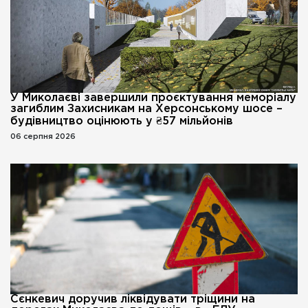
У Миколаєві завершили проєктування меморіалу
загиблим Захисникам на Херсонському шосе –
будівництво оцінюють у ₴57 мільйонів
06 серпня 2026
Сєнкевич доручив ліквідувати тріщини на