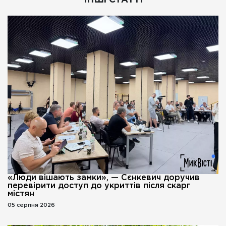
ІНШІ СТАТТІ
«Люди вішають замки», — Сєнкевич доручив
перевірити доступ до укриттів після скарг
містян
05 серпня 2026