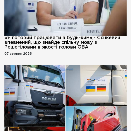
«Я готовий працювати з будь-ким»,- Сєнкевич
впевнений, що знайде спільну мову з
Решетіловим в якості голови ОВА
07 серпня 2026