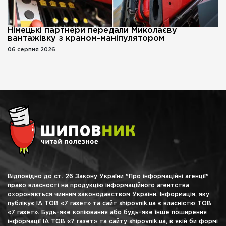
Німецькі партнери передали Миколаєву
вантажівку з краном-маніпулятором
06 серпня 2026
Відповідно до ст. 26 Закону України "Про інформаційні агенції"
право власності на продукцію інформаційного агентства
охороняється чинним законодавством України. Інформація, яку
публікує ІА ТОВ «7 газет» та сайт shipovnik.ua є власністю ТОВ
«7 газет». Будь-яке копіювання або будь-яке інше поширення
інформації ІА ТОВ «7 газет» та сайту shipovnik.ua, в якій би формі