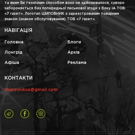
та яким би технічним способом воно не здійснювалося, суворо
забороняється без попередньої письмової згоди з боку ІА ТОВ
«7 газет». Логотип ШИПОВНИК є зареєстрованим товарним
знаком (знаком обслуговування) ТОВ «7 газет».
НАВІГАЦІЯ
Головна
Блоги
Лонгрід
Архів
Афіша
Реклама
КОНТАКТИ
shipovnikua@gmail.com