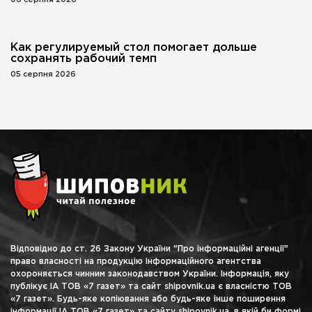
Как регулируемый стол помогает дольше
сохранять рабочий темп
05 серпня 2026
Відповідно до ст. 26 Закону України "Про інформаційні агенції"
право власності на продукцію інформаційного агентства
охороняється чинним законодавством України. Інформація, яку
публікує ІА ТОВ «7 газет» та сайт shipovnik.ua є власністю ТОВ
«7 газет». Будь-яке копіювання або будь-яке інше поширення
інформації ІА ТОВ «7 газет» та сайту shipovnik.ua, в якій би формі