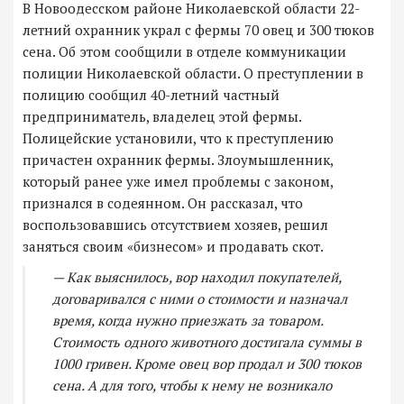
В Новоодесском районе Николаевской области 22-
летний охранник украл с фермы 70 овец и 300 тюков
сена. Об этом сообщили в отделе коммуникации
полиции Николаевской области. О преступлении в
полицию сообщил 40-летний частный
предприниматель, владелец этой фермы.
Полицейские установили, что к преступлению
причастен охранник фермы. Злоумышленник,
который ранее уже имел проблемы с законом,
признался в содеянном. Он рассказал, что
воспользовавшись отсутствием хозяев, решил
заняться своим «бизнесом» и продавать скот.
— Как выяснилось, вор находил покупателей,
договаривался с ними о стоимости и назначал
время, когда нужно приезжать за товаром.
Стоимость одного животного достигала суммы в
1000 гривен. Кроме овец вор продал и 300 тюков
сена. А для того, чтобы к нему не возникало